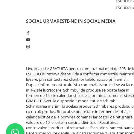
ESCUDO S
ESCUDO I
SOCIAL
URMARESTE-NE IN SOCIAL MEDIA
Livrarea este GRATUITA pentru comenzi mai mari de 298 de le
ESCUDO isi rezerva dreptul de a confirma comenzile inainte 
livrare, prin contactarea clientilor telefonic sau prin e-mail.
Dupa confirmarea stocului si a comenzii, livrarea si se va face
in 1-2 zile lucratoare. Schimbul de produse se poate face in
termen de 14 zile calendaristice de la primirea comenzii si est
GRATUIT. Aveti la dispozitie 2 modalitati de schimb:
Schimbarea marimii la acelasi produs. Schimbarea produsulu
cu un alt produs. Returul se poate face in termen de 14 zile
calendaristice de la primirea comenzii iar costul de returnare 
valoare de 19 lei este in sarcina clientului. Restituirea
contravalorii produsului returnat se face prin virament banca
Pentru mai multe detalii, verificati sectiunea “Plata, transport