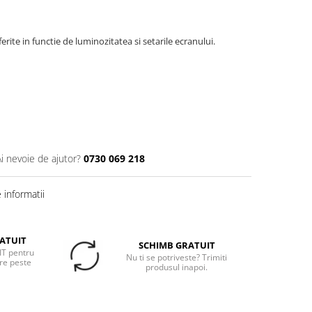
erite in functie de luminozitatea si setarile ecranului.
Ai nevoie de ajutor?
0730 069 218
informatii
ATUIT
SCHIMB GRATUIT
T pentru
Nu ti se potriveste? Trimiti
re peste
produsul inapoi.