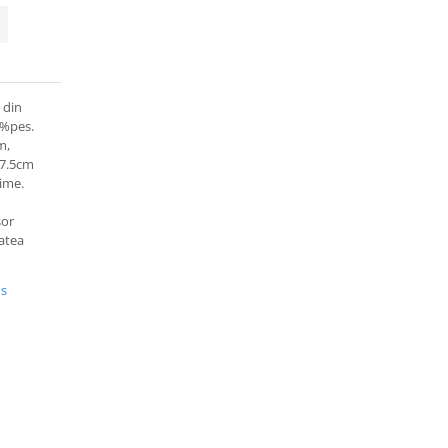
 din
0%pes.
m,
 7.5cm
time.
sor
tatea
us