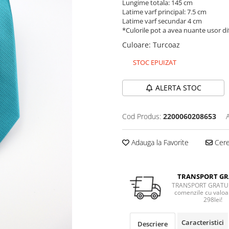
Lungime totala: 145 cm
Latime varf principal: 7.5 cm
Latime varf secundar 4 cm
*Culorile pot a avea nuante usor dif
Culoare
:
Turcoaz
STOC EPUIZAT
ALERTA STOC
Cod Produs:
2200060208653
Adauga la Favorite
Cere 
TRANSPORT GR
TRANSPORT GRATUI
comenzile cu valoa
298lei!
Caracteristici
Descriere