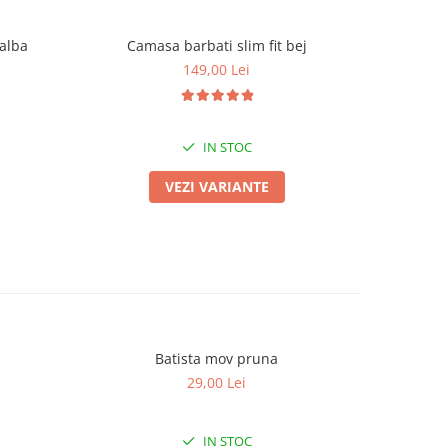
 alba
Camasa barbati slim fit bej
Camas
149,00 Lei
IN STOC
VEZI VARIANTE
Batista mov pruna
29,00 Lei
IN STOC