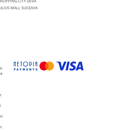
HOPPING CITY DEVA
ULIUS MALL SUCEAVA
i.
de
e
i
in
r.