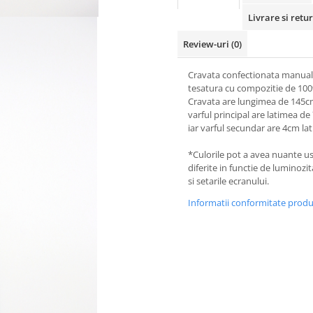
Livrare si retur
Review-uri
(0)
Cravata confectionata manual
tesatura cu compozitie de 10
Cravata are lungimea de 145c
varful principal are latimea de
iar varful secundar are 4cm la
*Culorile pot a avea nuante u
diferite in functie de luminozi
si setarile ecranului.
Informatii conformitate prod