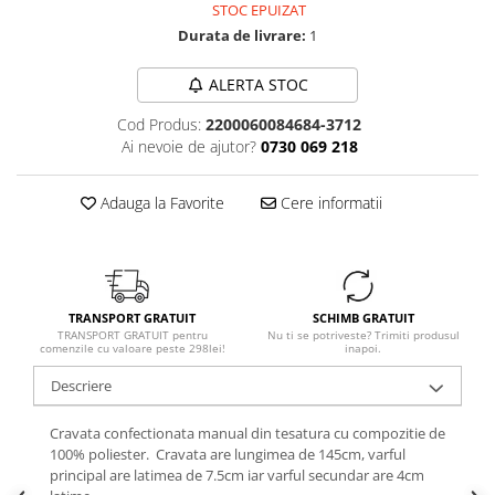
STOC EPUIZAT
Durata de livrare:
1
ALERTA STOC
Cod Produs:
2200060084684-3712
Ai nevoie de ajutor?
0730 069 218
Adauga la Favorite
Cere informatii
TRANSPORT GRATUIT
SCHIMB GRATUIT
TRANSPORT GRATUIT pentru
Nu ti se potriveste? Trimiti produsul
comenzile cu valoare peste 298lei!
inapoi.
Descriere
Cravata confectionata manual din tesatura cu compozitie de
100% poliester. Cravata are lungimea de 145cm, varful
principal are latimea de 7.5cm iar varful secundar are 4cm