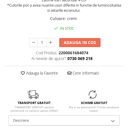
Latime varf secundar 4 cm
*Culorile pot a avea nuante usor diferite in functie de luminozitatea
si setarile ecranului.
Culoare
:
crem
IN STOC
ADAUGA IN COS
Cod Produs:
2200061684074
Ai nevoie de ajutor?
0730 069 218
Adauga la Favorite
Cere informatii
TRANSPORT GRATUIT
SCHIMB GRATUIT
TRANSPORT GRATUIT pentru
Nu ti se potriveste? Trimiti produsul
comenzile cu valoare peste 298lei!
inapoi.
Descriere