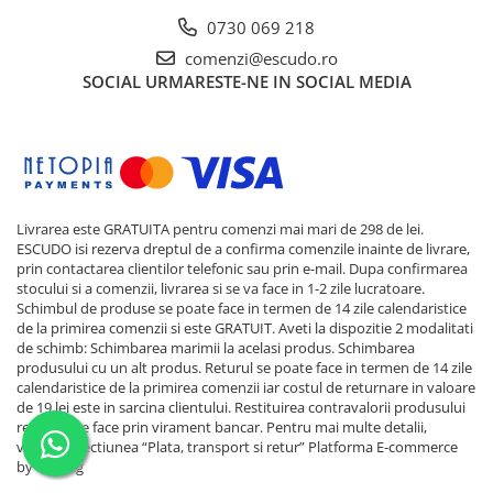
0730 069 218
comenzi@escudo.ro
SOCIAL
URMARESTE-NE IN SOCIAL MEDIA
Livrarea este GRATUITA pentru comenzi mai mari de 298 de lei.
ESCUDO isi rezerva dreptul de a confirma comenzile inainte de livrare,
prin contactarea clientilor telefonic sau prin e-mail. Dupa confirmarea
stocului si a comenzii, livrarea si se va face in 1-2 zile lucratoare.
Schimbul de produse se poate face in termen de 14 zile calendaristice
de la primirea comenzii si este GRATUIT. Aveti la dispozitie 2 modalitati
de schimb: Schimbarea marimii la acelasi produs. Schimbarea
produsului cu un alt produs. Returul se poate face in termen de 14 zile
calendaristice de la primirea comenzii iar costul de returnare in valoare
de 19 lei este in sarcina clientului. Restituirea contravalorii produsului
returnat se face prin virament bancar. Pentru mai multe detalii,
verificati sectiunea “Plata, transport si retur”
Platforma E-commerce
by Gomag