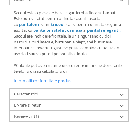
Sacoul este o piesa de baza in garderoba fiecarui barbat.
Este potrivit atat pentru o tinuta casual - asortat
cu
pantaloni
si un
tricou
, cat si pentru o tinuta eleganta -
asortat cu
pantaloni stofa
,
camasa
si
pantofi eleganti
.
Sacoul are inchidere frontala, la un singur rand cu doi
nasturi, slituri laterale, buzunar la piept, trei buzunare
interioare si reverul ingust. Se poate combina cu pantaloni
asortati sau va puteti personaliza tinuta .
*Culorile pot avea nuante usor diferite in functie de setarile
telefonului sau calculatorului.
Informatii conformitate produs
Caracteristici
Livrare si retur
Review-uri
(1)