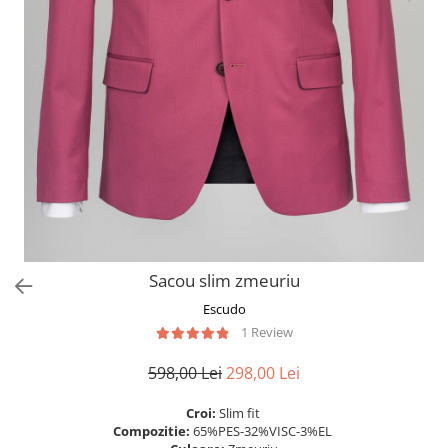
Sacou slim zmeuriu
Escudo
1 Review
598,00 Lei
298,00 Lei
Croi:
Slim fit
Compozitie:
65%PES-32%VISC-3%EL