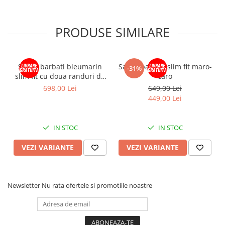
PRODUSE SIMILARE
Sacou barbati bleumarin
Sacou barbati slim fit maro-
-31%
slim fit cu doua randuri de
caro
nasturi
698,00 Lei
649,00 Lei
449,00 Lei
IN STOC
IN STOC
VEZI VARIANTE
VEZI VARIANTE
Newsletter
Nu rata ofertele si promotiile noastre