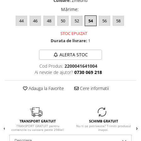
Culoare:
Zmeuriu
Mărime
:
44
46
48
50
52
54
56
58
STOC EPUIZAT
Durata de livrare:
1
ALERTA STOC
Cod Produs:
2200041641004
Ai nevoie de ajutor?
0730 069 218
Adauga la Favorite
Cere informatii
TRANSPORT GRATUIT
SCHIMB GRATUIT
TRANSPORT GRATUIT pentru
Nu ti se potriveste? Trimiti produsul
comenzile cu valoare peste 298lei!
inapoi.
Descriere