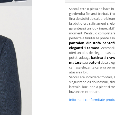
Sacoul este o piesa de baza in
garderoba fiecarui barbat. Te
fina de stofei de culoare bleu
bradut ofera rafinament si ele
garantează un look impecabil î
moment. Pentru o completar
perfecta a tinutei se poate aso
pantaloni din stofa
,
pantofi
eleganti
si
camasa
. Accesorii
oferi un plus de eleganta asad
puteti adauga
batista
si
crav
matase
sau
butoni
daca aleg
camasa eleganta care va perm
atasarea lor.
Sacoul are inchidere frontala, 
singur rand cu doi nasturi, slit
laterale, buzunar la piept si tre
buzunare interioare.
Informatii conformitate prod