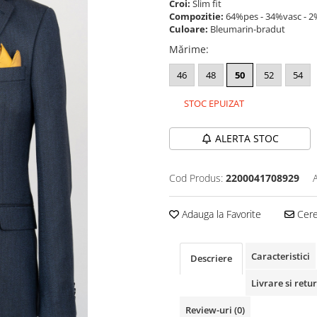
Croi:
Slim fit
Compozitie:
64%pes - 34%vasc - 2
Culoare:
Bleumarin-bradut
Mărime
:
46
48
50
52
54
STOC EPUIZAT
ALERTA STOC
Cod Produs:
2200041708929
Adauga la Favorite
Cere 
Caracteristici
Descriere
Livrare si retur
Review-uri
(0)