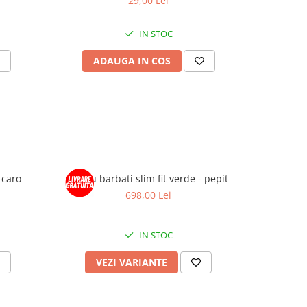
29,00 Lei
IN STOC
ADAUGA IN COS
V
-caro
Sacou barbati slim fit verde - pepit
Sacou b
698,00 Lei
IN STOC
VEZI VARIANTE
V