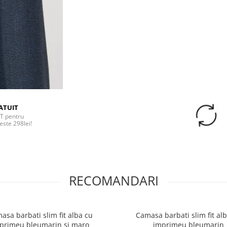
ATUIT
T pentru
este 298lei!
RECOMANDARI
asa barbati slim fit alba cu
Camasa barbati slim fit al
primeu bleumarin si maro
imprimeu bleumarin