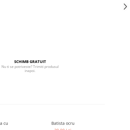
SCHIMB GRATUIT
Nu ti se potriveste? Trimiti produsul
inapoi.
ba cu
Batista ocru
Pantalon