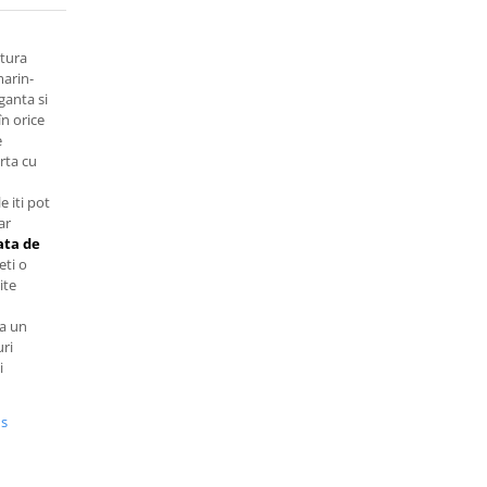
xtura
marin-
ganta si
n orice
e
rta cu
le iti pot
ar
ata de
eti o
ite
la un
uri
i
us