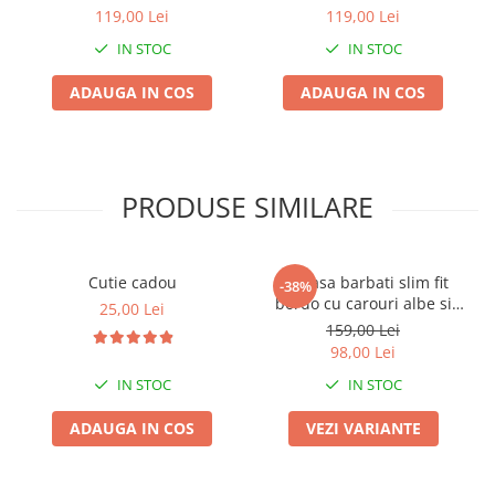
bej
119,00 Lei
119,00 Lei
IN STOC
IN STOC
ADAUGA IN COS
ADAUGA IN COS
PRODUSE SIMILARE
Cutie cadou
Camasa barbati slim fit
-38%
bordo cu carouri albe si
25,00 Lei
bleumarin
159,00 Lei
98,00 Lei
IN STOC
IN STOC
ADAUGA IN COS
VEZI VARIANTE