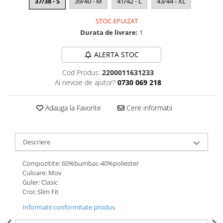
37/38 - S
39/40 - M
41/42 - L
43/44 - XL
STOC EPUIZAT
Durata de livrare:
1
ALERTA STOC
Cod Produs:
2200011631233
Ai nevoie de ajutor?
0730 069 218
Adauga la Favorite
Cere informatii
Descriere
Compozitite: 60%bumbac-40%poliester
Culoare: Mov
Guler: Clasic
Croi: Slim Fit
Informatii conformitate produs