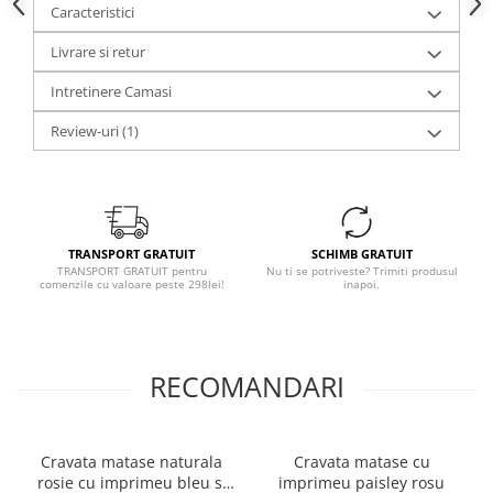
Caracteristici
Livrare si retur
Intretinere Camasi
Review-uri
(1)
TRANSPORT GRATUIT
SCHIMB GRATUIT
TRANSPORT GRATUIT pentru
Nu ti se potriveste? Trimiti produsul
comenzile cu valoare peste 298lei!
inapoi.
RECOMANDARI
Cravata matase naturala
Cravata matase cu
rosie cu imprimeu bleu si
imprimeu paisley rosu