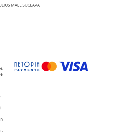
ULIUS MALL SUCEAVA
i.
de
e
i
in
r.