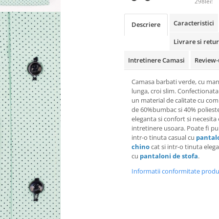
298lei!
Caracteristici
Descriere
Livrare si retur
Intretinere Camasi
Review-
Camasa barbati verde, cu ma
lunga, croi slim. Confectionata
un material de calitate cu com
de 60%bumbac si 40% polieste
eleganta si confort si necesita
intretinere usoara. Poate fi pu
intr-o tinuta casual cu
pantal
chino
cat si intr-o tinuta eleg
cu
pantaloni de stofa
.
Informatii conformitate prod