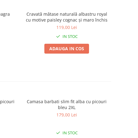
eagra
Cravată mătase naturală albastru royal
Cravată m
cu motive paisley cognac și maro închis
pais
119,00 Lei
IN STOC
ADAUGA IN COS
Camasa barbati slim fit alba cu picouri
Camasa 
bleu 2XL
179,00 Lei
IN STOC