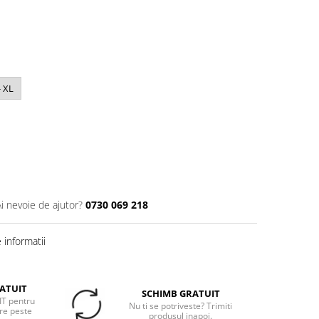
- XL
Ai nevoie de ajutor?
0730 069 218
informatii
ATUIT
SCHIMB GRATUIT
T pentru
Nu ti se potriveste? Trimiti
re peste
produsul inapoi.