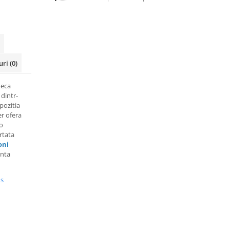
uri
(0)
neca
 dintr-
pozitia
r ofera
 o
rtata
oni
anta
us