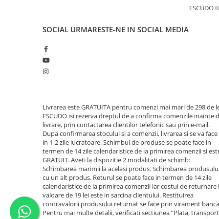
ESCUDO I
SOCIAL
URMARESTE-NE IN SOCIAL MEDIA
Livrarea este GRATUITA pentru comenzi mai mari de 298 de le
ESCUDO isi rezerva dreptul de a confirma comenzile inainte 
livrare, prin contactarea clientilor telefonic sau prin e-mail.
Dupa confirmarea stocului si a comenzii, livrarea si se va face
in 1-2 zile lucratoare. Schimbul de produse se poate face in
termen de 14 zile calendaristice de la primirea comenzii si est
GRATUIT. Aveti la dispozitie 2 modalitati de schimb:
Schimbarea marimii la acelasi produs. Schimbarea produsulu
cu un alt produs. Returul se poate face in termen de 14 zile
calendaristice de la primirea comenzii iar costul de returnare 
valoare de 19 lei este in sarcina clientului. Restituirea
contravalorii produsului returnat se face prin virament banca
Pentru mai multe detalii, verificati sectiunea “Plata, transport