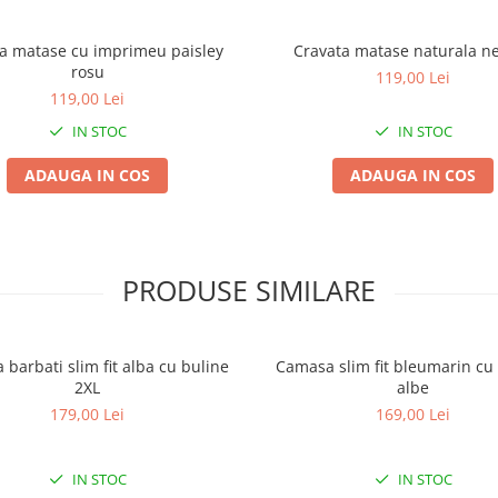
a matase cu imprimeu paisley
Cravata matase naturala n
rosu
119,00 Lei
119,00 Lei
IN STOC
IN STOC
ADAUGA IN COS
ADAUGA IN COS
PRODUSE SIMILARE
barbati slim fit alba cu buline
Camasa slim fit bleumarin cu picouri
2XL
albe
179,00 Lei
169,00 Lei
IN STOC
IN STOC