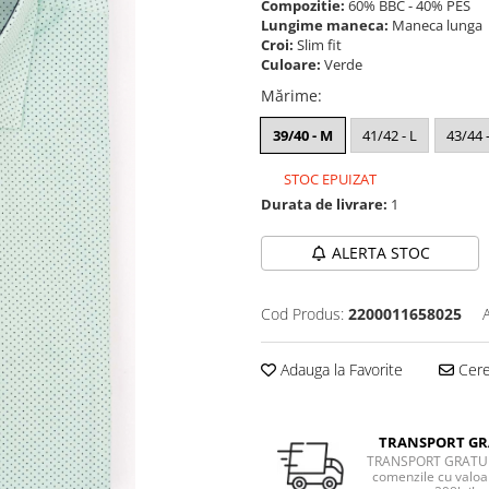
Compozitie:
60% BBC - 40% PES
Lungime maneca:
Maneca lunga
Croi:
Slim fit
Culoare:
Verde
Mărime
:
39/40 - M
41/42 - L
43/44 
STOC EPUIZAT
Durata de livrare:
1
ALERTA STOC
Cod Produs:
2200011658025
Adauga la Favorite
Cere 
TRANSPORT GR
TRANSPORT GRATUI
comenzile cu valoa