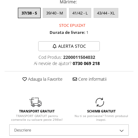
Mărime
:
37/38 - S
39/40 - M
41/42 - L
43/44 - XL
STOC EPUIZAT
Durata de livrare:
1
ALERTA STOC
Cod Produs:
2200011504032
Ai nevoie de ajutor?
0730 069 218
Adauga la Favorite
Cere informatii
TRANSPORT GRATUIT
SCHIMB GRATUIT
TRANSPORT GRATUIT pentru
Nu ti se potriveste? Trimiti produsul
comenzile cu valoare peste 298lei!
inapoi.
Descriere