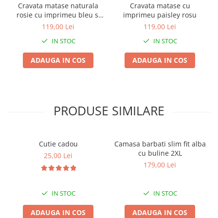
Cravata matase naturala
Cravata matase cu
rosie cu imprimeu bleu si
imprimeu paisley rosu
bej
119,00 Lei
119,00 Lei
IN STOC
IN STOC
ADAUGA IN COS
ADAUGA IN COS
PRODUSE SIMILARE
Cutie cadou
Camasa barbati slim fit alba
cu buline 2XL
25,00 Lei
179,00 Lei
IN STOC
IN STOC
ADAUGA IN COS
ADAUGA IN COS