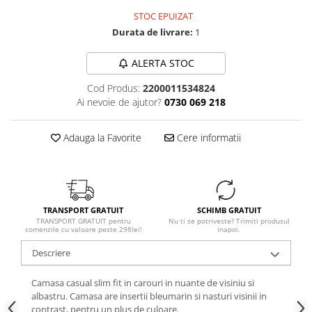
STOC EPUIZAT
Durata de livrare:
1
ALERTA STOC
Cod Produs:
2200011534824
Ai nevoie de ajutor?
0730 069 218
Adauga la Favorite
Cere informatii
TRANSPORT GRATUIT
SCHIMB GRATUIT
TRANSPORT GRATUIT pentru
Nu ti se potriveste? Trimiti produsul
comenzile cu valoare peste 298lei!
inapoi.
Descriere
Camasa casual slim fit in carouri in nuante de visiniu si
albastru. Camasa are insertii bleumarin si nasturi visinii in
contrast, pentru un plus de culoare.