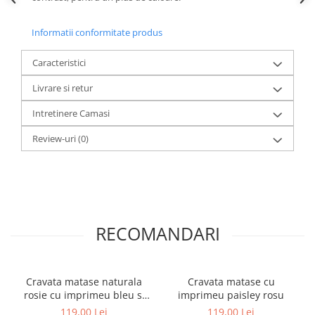
Informatii conformitate produs
Caracteristici
Livrare si retur
Intretinere Camasi
Review-uri
(0)
RECOMANDARI
Cravata matase naturala
Cravata matase cu
rosie cu imprimeu bleu si
imprimeu paisley rosu
bej
119,00 Lei
119,00 Lei