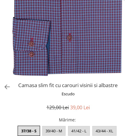
Camasa slim fit cu carouri visinii si albastre
Escudo
129,00 Lei
39,00 Lei
Mărime
:
37/38 - S
39/40 - M
41/42 - L
43/44 - XL