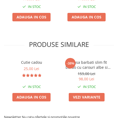
IN STOC
IN STOC
ADAUGA IN COS
ADAUGA IN COS
PRODUSE SIMILARE
Cutie cadou
Camasa barbati slim fit
-38%
bordo cu carouri albe si
25,00 Lei
bleumarin
159,00 Lei
98,00 Lei
IN STOC
IN STOC
ADAUGA IN COS
VEZI VARIANTE
Newsletter
Nu rata ofertele si promotiile noastre