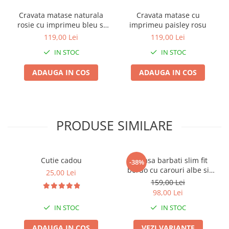
Cravata matase naturala
Cravata matase cu
rosie cu imprimeu bleu si
imprimeu paisley rosu
bej
119,00 Lei
119,00 Lei
IN STOC
IN STOC
ADAUGA IN COS
ADAUGA IN COS
PRODUSE SIMILARE
Cutie cadou
Camasa barbati slim fit
-38%
bordo cu carouri albe si
25,00 Lei
bleumarin
159,00 Lei
98,00 Lei
IN STOC
IN STOC
ADAUGA IN COS
VEZI VARIANTE