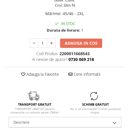
Guler: Clasic
Croi: Slim fit
Mărime
:
45/46 - 2XL
IN STOC
Durata de livrare:
1
ADAUGA IN COS
Cod Produs:
2200011668543
Ai nevoie de ajutor?
0730 069 218
Adauga la Favorite
Cere informatii
TRANSPORT GRATUIT
SCHIMB GRATUIT
TRANSPORT GRATUIT pentru
Nu ti se potriveste? Trimiti produsul
comenzile cu valoare peste 298lei!
inapoi.
Descriere