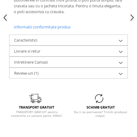
butonierele in contrast mov pruna,
o poti purta simplu, fara
cravata sau cu o jacheta tricotata. Pentru o tinuta eleganta,
o poti accesoriza cu cravata.
Informatii conformitate produs
Caracteristici
Livrare si retur
Intretinere Camasi
Review-uri
(1)
TRANSPORT GRATUIT
SCHIMB GRATUIT
TRANSPORT GRATUIT pentru
Nu ti se potriveste? Trimiti produsul
comenzile cu valoare peste 298lei!
inapoi.