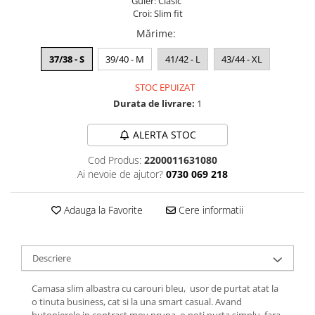
Guler: Clasic
Croi: Slim fit
Mărime
:
37/38 - S
39/40 - M
41/42 - L
43/44 - XL
STOC EPUIZAT
Durata de livrare:
1
ALERTA STOC
Cod Produs:
2200011631080
Ai nevoie de ajutor?
0730 069 218
Adauga la Favorite
Cere informatii
Descriere
Camasa slim albastra cu carouri bleu, usor de purtat atat la
o tinuta business, cat si la una smart casual. A
vand