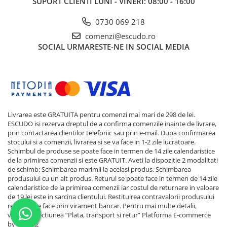
SUPORT CLIENTI
LUNI - VINERI: 08:00 - 16:00
0730 069 218
comenzi@escudo.ro
SOCIAL
URMARESTE-NE IN SOCIAL MEDIA
Livrarea este GRATUITA pentru comenzi mai mari de 298 de lei.
ESCUDO isi rezerva dreptul de a confirma comenzile inainte de livrare,
prin contactarea clientilor telefonic sau prin e-mail. Dupa confirmarea
stocului si a comenzii, livrarea si se va face in 1-2 zile lucratoare.
Schimbul de produse se poate face in termen de 14 zile calendaristice
de la primirea comenzii si este GRATUIT. Aveti la dispozitie 2 modalitati
de schimb: Schimbarea marimii la acelasi produs. Schimbarea
produsului cu un alt produs. Returul se poate face in termen de 14 zile
calendaristice de la primirea comenzii iar costul de returnare in valoare
de 19 lei este in sarcina clientului. Restituirea contravalorii produsului
returnat se face prin virament bancar. Pentru mai multe detalii,
verificati sectiunea “Plata, transport si retur”
Platforma E-commerce
by Gomag