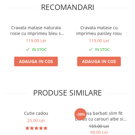
RECOMANDARI
Cravata matase naturala
Cravata matase cu
rosie cu imprimeu bleu si
imprimeu paisley rosu
bej
119,00 Lei
119,00 Lei
IN STOC
IN STOC
ADAUGA IN COS
ADAUGA IN COS
PRODUSE SIMILARE
Cutie cadou
Camasa barbati slim fit
-38%
bordo cu carouri albe si
25,00 Lei
bleumarin
159,00 Lei
98,00 Lei