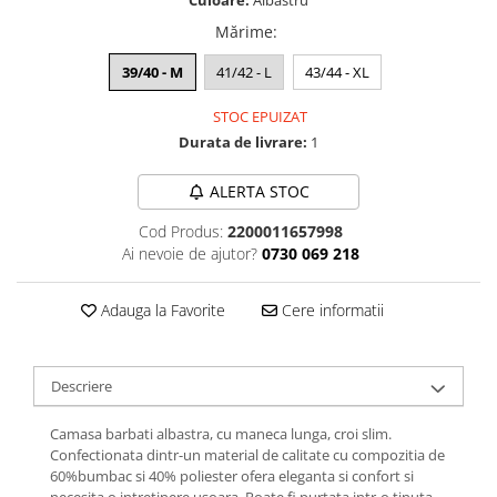
Culoare:
Albastru
Mărime
:
39/40 - M
41/42 - L
43/44 - XL
STOC EPUIZAT
Durata de livrare:
1
ALERTA STOC
Cod Produs:
2200011657998
Ai nevoie de ajutor?
0730 069 218
Adauga la Favorite
Cere informatii
Descriere
Camasa barbati albastra, cu maneca lunga, croi slim.
Confectionata dintr-un material de calitate cu compozitia de
60%bumbac si 40% poliester ofera eleganta si confort si