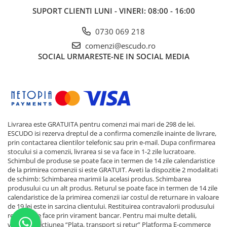
SUPORT CLIENTI
LUNI - VINERI: 08:00 - 16:00
0730 069 218
comenzi@escudo.ro
SOCIAL
URMARESTE-NE IN SOCIAL MEDIA
Livrarea este GRATUITA pentru comenzi mai mari de 298 de lei.
ESCUDO isi rezerva dreptul de a confirma comenzile inainte de livrare,
prin contactarea clientilor telefonic sau prin e-mail. Dupa confirmarea
stocului si a comenzii, livrarea si se va face in 1-2 zile lucratoare.
Schimbul de produse se poate face in termen de 14 zile calendaristice
de la primirea comenzii si este GRATUIT. Aveti la dispozitie 2 modalitati
de schimb: Schimbarea marimii la acelasi produs. Schimbarea
produsului cu un alt produs. Returul se poate face in termen de 14 zile
calendaristice de la primirea comenzii iar costul de returnare in valoare
de 19 lei este in sarcina clientului. Restituirea contravalorii produsului
returnat se face prin virament bancar. Pentru mai multe detalii,
verificati sectiunea “Plata, transport si retur”
Platforma E-commerce