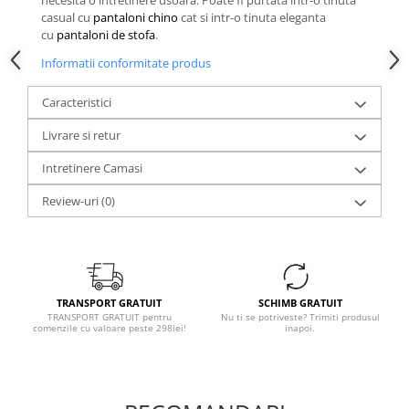
necesita o intretinere usoara. Poate fi purtata intr-o tinuta
casual cu
pantaloni chino
cat si intr-o tinuta eleganta
cu
pantaloni de stofa
.
Informatii conformitate produs
Caracteristici
Livrare si retur
Intretinere Camasi
Review-uri
(0)
TRANSPORT GRATUIT
SCHIMB GRATUIT
TRANSPORT GRATUIT pentru
Nu ti se potriveste? Trimiti produsul
comenzile cu valoare peste 298lei!
inapoi.