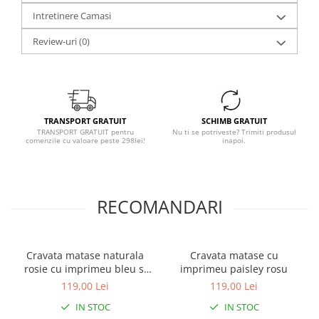
Intretinere Camasi
Review-uri
(0)
TRANSPORT GRATUIT
SCHIMB GRATUIT
TRANSPORT GRATUIT pentru
Nu ti se potriveste? Trimiti produsul
comenzile cu valoare peste 298lei!
inapoi.
RECOMANDARI
Cravata matase naturala
Cravata matase cu
rosie cu imprimeu bleu si
imprimeu paisley rosu
bej
119,00 Lei
119,00 Lei
IN STOC
IN STOC