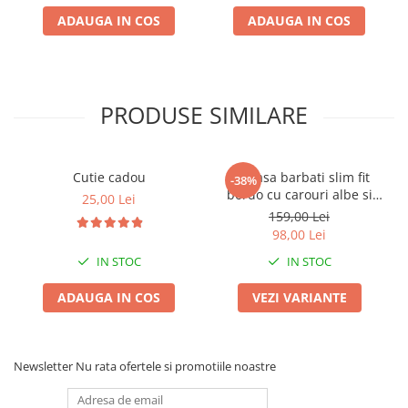
ADAUGA IN COS
ADAUGA IN COS
PRODUSE SIMILARE
Cutie cadou
Camasa barbati slim fit
-38%
bordo cu carouri albe si
25,00 Lei
bleumarin
159,00 Lei
98,00 Lei
IN STOC
IN STOC
ADAUGA IN COS
VEZI VARIANTE
Newsletter
Nu rata ofertele si promotiile noastre