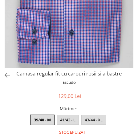
Camasa regular fit cu carouri rosii si albastre
Escudo
129,00 Lei
Mărime
:
39/40 - M
41/42 - L
43/44 - XL
STOC EPUIZAT