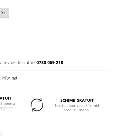
- XL
Ai nevoie de ajutor?
0730 069 218
informatii
ATUIT
SCHIMB GRATUIT
T pentru
Nu ti se potriveste? Trimiti
re peste
produsul inapoi.