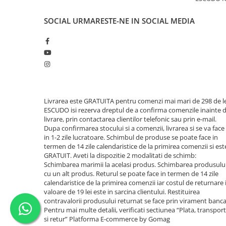
SOCIAL
URMARESTE-NE IN SOCIAL MEDIA
Livrarea este GRATUITA pentru comenzi mai mari de 298 de le
ESCUDO isi rezerva dreptul de a confirma comenzile inainte 
livrare, prin contactarea clientilor telefonic sau prin e-mail.
Dupa confirmarea stocului si a comenzii, livrarea si se va face
in 1-2 zile lucratoare. Schimbul de produse se poate face in
termen de 14 zile calendaristice de la primirea comenzii si est
GRATUIT. Aveti la dispozitie 2 modalitati de schimb:
Schimbarea marimii la acelasi produs. Schimbarea produsulu
cu un alt produs. Returul se poate face in termen de 14 zile
calendaristice de la primirea comenzii iar costul de returnare 
valoare de 19 lei este in sarcina clientului. Restituirea
contravalorii produsului returnat se face prin virament banca
Pentru mai multe detalii, verificati sectiunea “Plata, transport
si retur”
Platforma E-commerce by Gomag