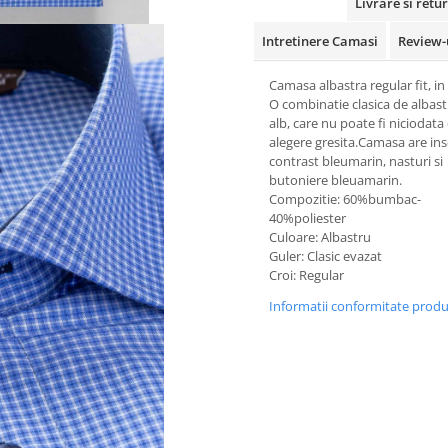
Livrare si retur
Intretinere Camasi
Review-
Camasa albastra regular fit, in
O combinatie clasica de albast
alb, care nu poate fi niciodata
alegere gresita
.Camasa are inse
contrast bleumarin, nasturi si
butoniere bleuamarin.
Compozitie: 60%bumbac-
40%poliester
Culoare: Albastru
Guler: Clasic evazat
Croi: Regular
Informatii conformitate prod