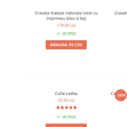
Cravata matase naturala rosie cu
Cravat
imprimeu bleu si bej
119,00 Lei
IN STOC
ADAUGA IN COS
Cutie cadou
Camasa b
-38%
25,00 Lei
IN STOC