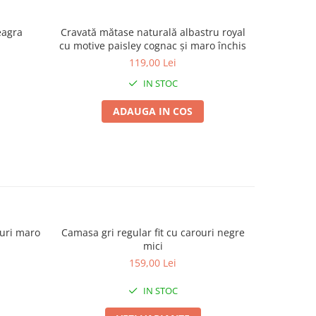
eagra
Cravată mătase naturală albastru royal
Cravată m
cu motive paisley cognac și maro închis
pais
119,00 Lei
IN STOC
ADAUGA IN COS
ouri maro
Camasa gri regular fit cu carouri negre
Camasa bar
-38%
mici
159,00 Lei
IN STOC