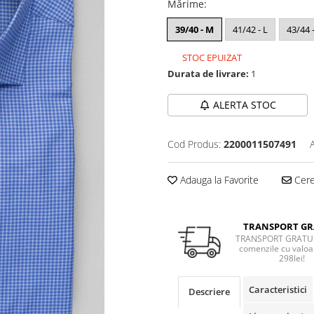
Mărime
:
39/40 - M
41/42 - L
43/44 
STOC EPUIZAT
Durata de livrare:
1
ALERTA STOC
Cod Produs:
2200011507491
Adauga la Favorite
Cere 
TRANSPORT GR
TRANSPORT GRATUI
comenzile cu valoa
298lei!
Caracteristici
Descriere