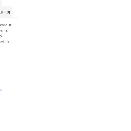
uri
(0)
 carouri.
ru cu
 o
rtii in
us