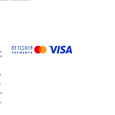
i.
de
e
i
in
r.