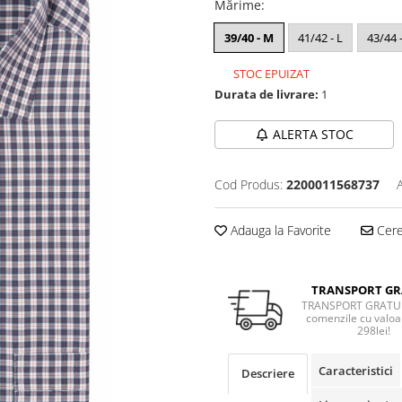
Mărime
:
39/40 - M
41/42 - L
43/44 
STOC EPUIZAT
Durata de livrare:
1
ALERTA STOC
Cod Produs:
2200011568737
Adauga la Favorite
Cere 
TRANSPORT GR
TRANSPORT GRATUI
comenzile cu valoa
298lei!
Caracteristici
Descriere