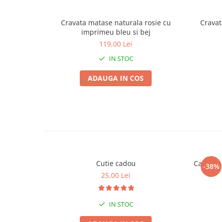
Cravata matase naturala rosie cu
Cravat
imprimeu bleu si bej
119,00 Lei
IN STOC
ADAUGA IN COS
Cutie cadou
Camasa b
-38%
25,00 Lei
IN STOC