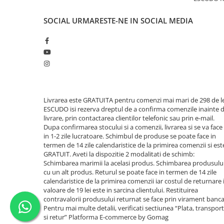
SOCIAL
URMARESTE-NE IN SOCIAL MEDIA
Livrarea este GRATUITA pentru comenzi mai mari de 298 de le
ESCUDO isi rezerva dreptul de a confirma comenzile inainte 
livrare, prin contactarea clientilor telefonic sau prin e-mail.
Dupa confirmarea stocului si a comenzii, livrarea si se va face
in 1-2 zile lucratoare. Schimbul de produse se poate face in
termen de 14 zile calendaristice de la primirea comenzii si est
GRATUIT. Aveti la dispozitie 2 modalitati de schimb:
Schimbarea marimii la acelasi produs. Schimbarea produsulu
cu un alt produs. Returul se poate face in termen de 14 zile
calendaristice de la primirea comenzii iar costul de returnare 
valoare de 19 lei este in sarcina clientului. Restituirea
contravalorii produsului returnat se face prin virament banca
Pentru mai multe detalii, verificati sectiunea “Plata, transport
si retur”
Platforma E-commerce by Gomag