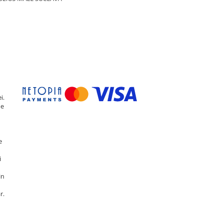
i.
de
e
i
in
r.