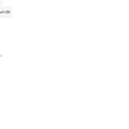
uri
(0)
us