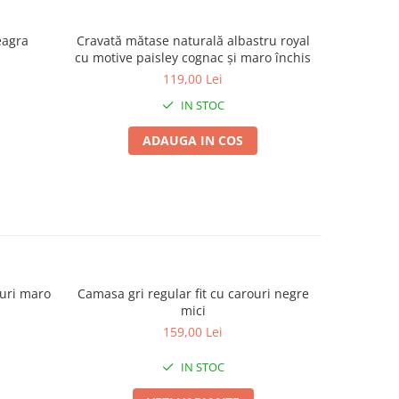
eagra
Cravată mătase naturală albastru royal
Cravată m
cu motive paisley cognac și maro închis
pais
119,00 Lei
IN STOC
ADAUGA IN COS
ouri maro
Camasa gri regular fit cu carouri negre
Camasa bar
-38%
mici
159,00 Lei
IN STOC