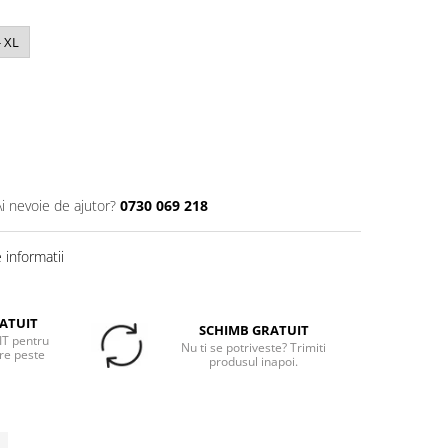
- XL
Ai nevoie de ajutor?
0730 069 218
informatii
ATUIT
SCHIMB GRATUIT
T pentru
Nu ti se potriveste? Trimiti
re peste
produsul inapoi.