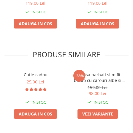
bej
119,00 Lei
119,00 Lei
IN STOC
IN STOC
ADAUGA IN COS
ADAUGA IN COS
PRODUSE SIMILARE
Cutie cadou
Camasa barbati slim fit
-38%
bordo cu carouri albe si
25,00 Lei
bleumarin
159,00 Lei
98,00 Lei
IN STOC
IN STOC
ADAUGA IN COS
VEZI VARIANTE