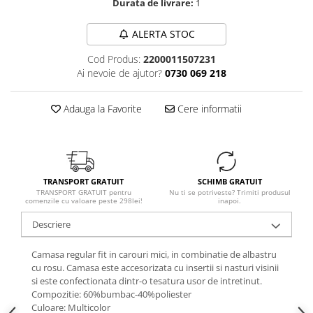
Durata de livrare:
1
ALERTA STOC
Cod Produs:
2200011507231
Ai nevoie de ajutor?
0730 069 218
Adauga la Favorite
Cere informatii
TRANSPORT GRATUIT
SCHIMB GRATUIT
TRANSPORT GRATUIT pentru
Nu ti se potriveste? Trimiti produsul
comenzile cu valoare peste 298lei!
inapoi.
Descriere
Camasa regular fit in carouri mici, in combinatie de albastru
cu rosu. Camasa este accesorizata cu insertii si nasturi visinii
si este confectionata dintr-o tesatura usor de intretinut.
Compozitie: 60%bumbac-40%poliester
Culoare: Multicolor