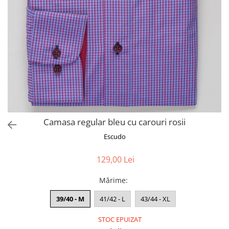
Camasa regular bleu cu carouri rosii
Escudo
129,00 Lei
Mărime
:
39/40 - M
41/42 - L
43/44 - XL
STOC EPUIZAT