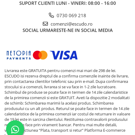
SUPORT CLIENTI
LUNI - VINERI: 08:00 - 16:00
0730 069 218
comenzi@escudo.ro
SOCIAL
URMARESTE-NE IN SOCIAL MEDIA
Livrarea este GRATUITA pentru comenzi mai mari de 298 de lei.
ESCUDO isi rezerva dreptul de a confirma comenzile inainte de livrare,
prin contactarea clientilor telefonic sau prin e-mail. Dupa confirmarea
stocului si a comenzii, livrarea si se va face in 1-2 zile lucratoare.
Schimbul de produse se poate face in termen de 14 zile calendaristice
de la primirea comenzii si este GRATUIT. Aveti la dispozitie 2 modalitati
de schimb: Schimbarea marimii la acelasi produs. Schimbarea
produsului cu un alt produs. Returul se poate face in termen de 14 zile
calendaristice de la primirea comenzii iar costul de returnare in valoare
de 19 lei este in sarcina clientului. Restituirea contravalorii produsului
returnat se face prin virament bancar. Pentru mai multe detalii,
verificati sectiunea “Plata, transport si retur”
Platforma E-commerce