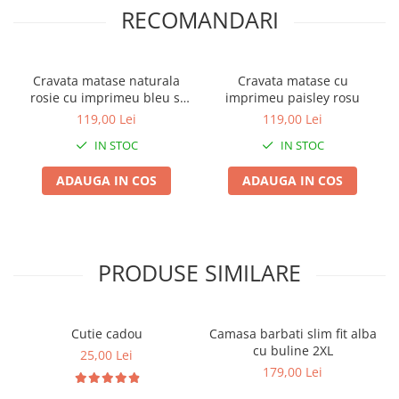
RECOMANDARI
Cravata matase naturala
Cravata matase cu
rosie cu imprimeu bleu si
imprimeu paisley rosu
bej
119,00 Lei
119,00 Lei
IN STOC
IN STOC
ADAUGA IN COS
ADAUGA IN COS
PRODUSE SIMILARE
Cutie cadou
Camasa barbati slim fit alba
cu buline 2XL
25,00 Lei
179,00 Lei