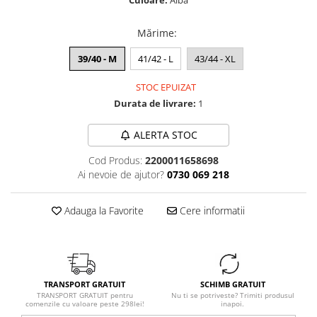
Culoare:
Alba
Mărime
:
39/40 - M
41/42 - L
43/44 - XL
STOC EPUIZAT
Durata de livrare:
1
ALERTA STOC
Cod Produs:
2200011658698
Ai nevoie de ajutor?
0730 069 218
Adauga la Favorite
Cere informatii
TRANSPORT GRATUIT
SCHIMB GRATUIT
TRANSPORT GRATUIT pentru
Nu ti se potriveste? Trimiti produsul
comenzile cu valoare peste 298lei!
inapoi.