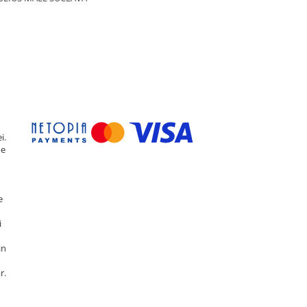
i.
de
e
i
in
r.