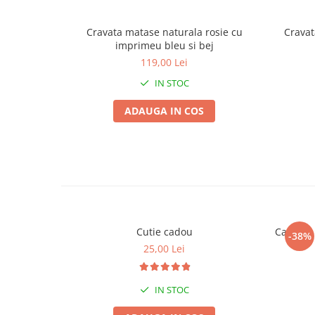
Cravata matase naturala rosie cu
Cravat
imprimeu bleu si bej
119,00 Lei
IN STOC
ADAUGA IN COS
Cutie cadou
Camasa b
-38%
25,00 Lei
IN STOC