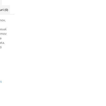
uri
(0)
 mov,
asual.
t mov
ra
ata.
ti
us