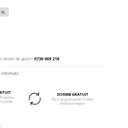
- XL
Ai nevoie de ajutor?
0730 069 218
informatii
ATUIT
SCHIMB GRATUIT
T pentru
Nu ti se potriveste? Trimiti
re peste
produsul inapoi.