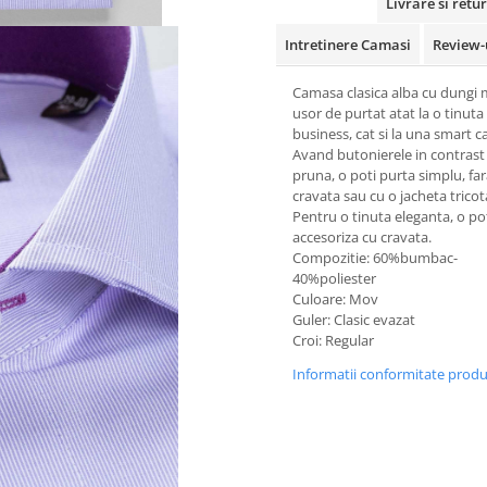
Livrare si retur
Intretinere Camasi
Review-
Camasa clasica alba cu dungi
usor de purtat atat la o tinuta
business, cat si la una smart c
A
vand butonierele in contras
pruna,
o poti purta simplu, fa
cravata sau cu o jacheta tricot
Pentru o tinuta eleganta,
o po
accesoriza cu cravata.
Compozitie: 60%bumbac-
40%poliester
Culoare: Mov
Guler: Clasic evazat
Croi: Regular
Informatii conformitate prod