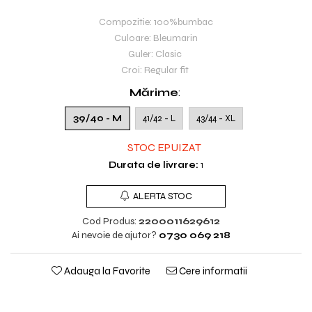
Compozitie: 100%bumbac
Culoare: Bleumarin
Guler: Clasic
Croi: Regular fit
Mărime
:
39/40 - M
41/42 - L
43/44 - XL
STOC EPUIZAT
Durata de livrare:
1
ALERTA STOC
Cod Produs:
2200011629612
Ai nevoie de ajutor?
0730 069 218
Adauga la Favorite
Cere informatii
TRANSPORT GRATUIT