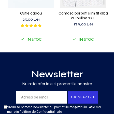
Cutie cadou
Camasa barbati slim fit alba
Cama
cu buline 2XL
25,00 Lei
179,00 Lei
IN STOC
IN STOC
Newsletter
Nu rata ofertele si promotiile noastre
Vreau sa primesc newsletter cu promotiile magazinului. Afla mai
multe in
Politica de Confidentialitate