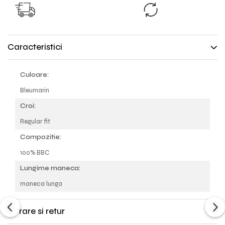
SCHIMB GRAT
TRANSPORT GRATUIT pentru
Nu ti se potriveste?
comenzile cu valoare peste
produsul inap
298lei!
Caracteristici
Culoare:
Bleumarin
Croi:
Regular fit
Compozitie:
100% BBC
Lungime maneca:
maneca lunga
Livrare si retur