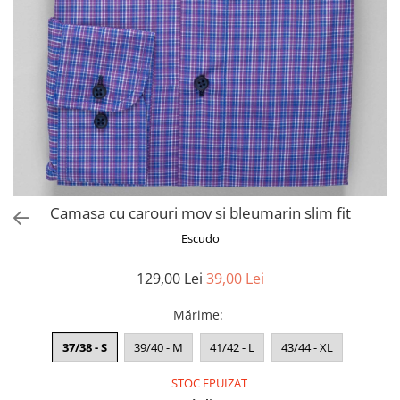
Camasa cu carouri mov si bleumarin slim fit
Escudo
129,00 Lei
39,00 Lei
Mărime
:
37/38 - S
39/40 - M
41/42 - L
43/44 - XL
STOC EPUIZAT