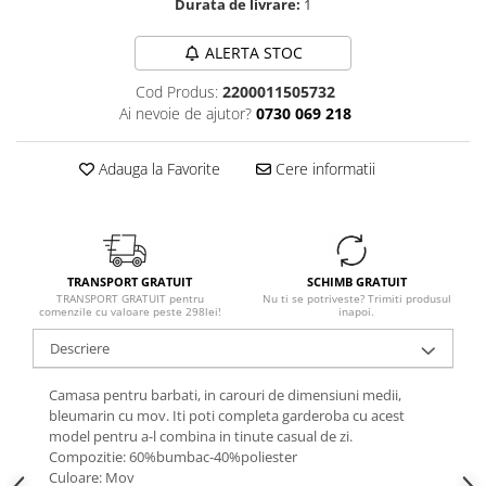
Durata de livrare:
1
ALERTA STOC
Cod Produs:
2200011505732
Ai nevoie de ajutor?
0730 069 218
Adauga la Favorite
Cere informatii
TRANSPORT GRATUIT
SCHIMB GRATUIT
TRANSPORT GRATUIT pentru
Nu ti se potriveste? Trimiti produsul
comenzile cu valoare peste 298lei!
inapoi.
Descriere
Camasa pentru barbati, in
carouri de dimensiuni medii,
bleumarin cu mov
. Iti poti completa garderoba cu acest
model pentru a-l combina in tinute casual de zi.
Compozitie: 60%bumbac-40%poliester
Culoare: Mov