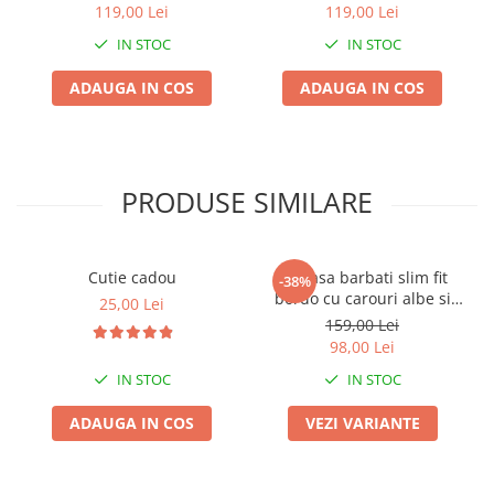
bej
119,00 Lei
119,00 Lei
IN STOC
IN STOC
ADAUGA IN COS
ADAUGA IN COS
PRODUSE SIMILARE
Cutie cadou
Camasa barbati slim fit
-38%
bordo cu carouri albe si
25,00 Lei
bleumarin
159,00 Lei
98,00 Lei
IN STOC
IN STOC
ADAUGA IN COS
VEZI VARIANTE