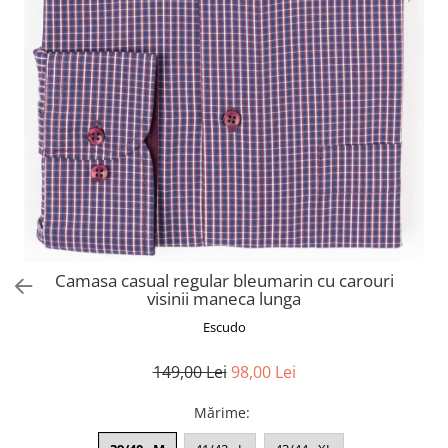
Camasa casual regular bleumarin cu carouri
visinii maneca lunga
Escudo
149,00 Lei
98,00 Lei
Mărime
: