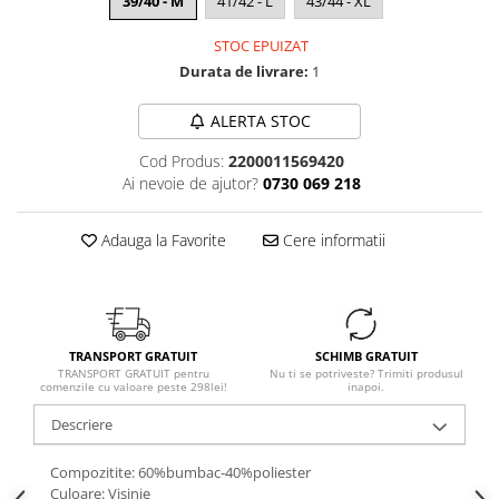
39/40 - M
41/42 - L
43/44 - XL
STOC EPUIZAT
Durata de livrare:
1
ALERTA STOC
Cod Produs:
2200011569420
Ai nevoie de ajutor?
0730 069 218
Adauga la Favorite
Cere informatii
TRANSPORT GRATUIT
SCHIMB GRATUIT
TRANSPORT GRATUIT pentru
Nu ti se potriveste? Trimiti produsul
comenzile cu valoare peste 298lei!
inapoi.
Descriere
Compozitite: 60%bumbac-40%poliester
Culoare: Visinie