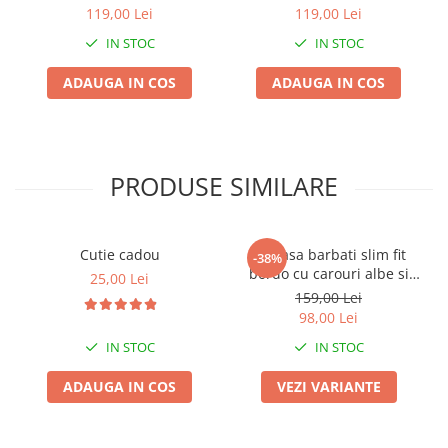
bej
119,00 Lei
119,00 Lei
IN STOC
IN STOC
ADAUGA IN COS
ADAUGA IN COS
PRODUSE SIMILARE
Cutie cadou
Camasa barbati slim fit
-38%
bordo cu carouri albe si
25,00 Lei
bleumarin
159,00 Lei
98,00 Lei
IN STOC
IN STOC
ADAUGA IN COS
VEZI VARIANTE