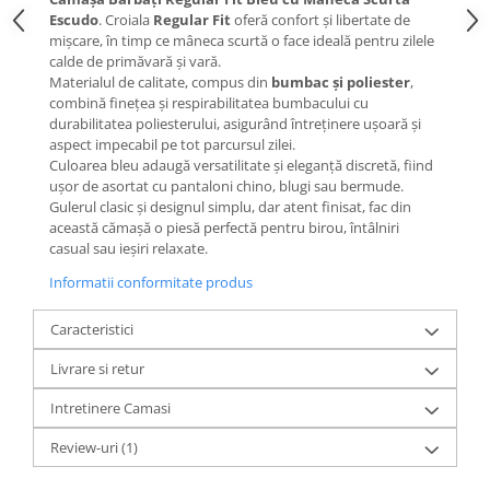
Escudo
. Croiala
Regular Fit
oferă confort și libertate de
mișcare, în timp ce mâneca scurtă o face ideală pentru zilele
calde de primăvară și vară.
Materialul de calitate, compus din
bumbac și poliester
,
combină finețea și respirabilitatea bumbacului cu
durabilitatea poliesterului, asigurând întreținere ușoară și
aspect impecabil pe tot parcursul zilei.
Culoarea bleu adaugă versatilitate și eleganță discretă, fiind
ușor de asortat cu pantaloni chino, blugi sau bermude.
Gulerul clasic și designul simplu, dar atent finisat, fac din
această cămașă o piesă perfectă pentru birou, întâlniri
casual sau ieșiri relaxate.
Informatii conformitate produs
Caracteristici
Livrare si retur
Intretinere Camasi
Review-uri
(1)