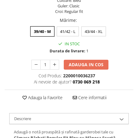
Culoare: Bleu
Guler: Clasic
Croi: Regular fit
Mărime
:
39/40 - M
41/42 - L
43/44 - XL
IN STOC
Durata de livrare:
1
ADAUGA IN COS
Cod Produs:
2200010036237
Ai nevoie de ajutor?
0730 069 218
Adauga la Favorite
Cere informatii
Descriere
Adaugă o notă proaspătă și rafinată garderobei tale cu
Cămașa Bărbați Regular Fit Bleu cu Mâneca Scurtă