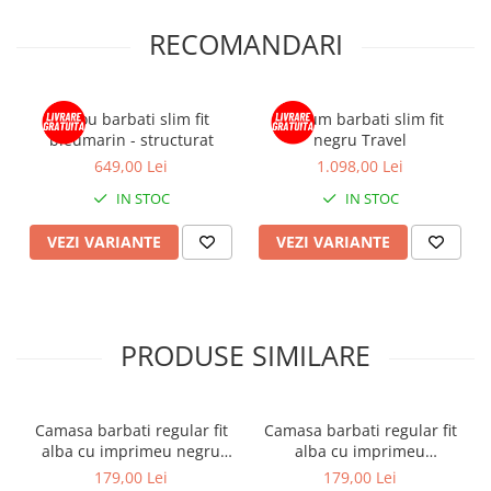
RECOMANDARI
Sacou barbati slim fit
Costum barbati slim fit
bleumarin - structurat
negru Travel
649,00 Lei
1.098,00 Lei
IN STOC
IN STOC
VEZI VARIANTE
VEZI VARIANTE
PRODUSE SIMILARE
Camasa barbati regular fit
Camasa barbati regular fit
alba cu imprimeu negru
alba cu imprimeu
CONFORT
bleumarin si insertie bleu
179,00 Lei
179,00 Lei