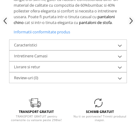
material de calitate cu compozitia de 60%bumbac si 40%
poliester ofera eleganta si confort si necesita o intretinere
usoara. Poate fi purtata intr-o tinuta casual cu
pantaloni
chino
cat si intr-o tinuta eleganta cu
pantaloni de stofa
.
Informatii conformitate produs
Caracteristici
Intretinere Camasi
Livrare si retur
Review-uri
(0)
TRANSPORT GRATUIT
SCHIMB GRATUIT
TRANSPORT GRATUIT pentru
Nu ti se potriveste? Trimiti produsul
comenzile cu valoare peste 298lei!
inapoi.