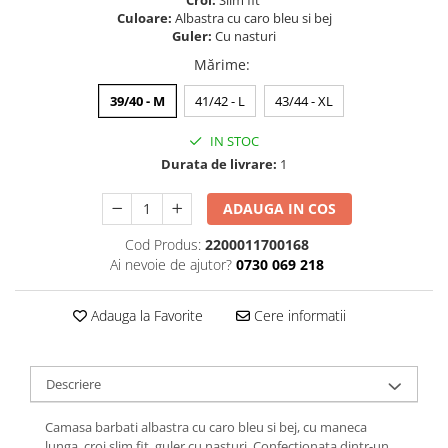
Croi:
Slim fit
Culoare:
Albastra cu caro bleu si bej
Guler:
Cu nasturi
Mărime
:
39/40 - M
41/42 - L
43/44 - XL
IN STOC
Durata de livrare:
1
ADAUGA IN COS
Cod Produs:
2200011700168
Ai nevoie de ajutor?
0730 069 218
Adauga la Favorite
Cere informatii
Descriere
Camasa barbati albastra cu caro bleu si bej, cu maneca
lunga, croi slim fit, guler cu nasturi. Confectionata dintr-un