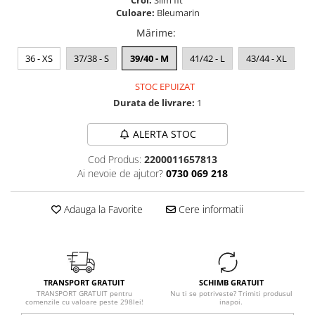
Croi:
Slim fit
Culoare:
Bleumarin
Mărime
:
36 - XS
37/38 - S
39/40 - M
41/42 - L
43/44 - XL
STOC EPUIZAT
Durata de livrare:
1
ALERTA STOC
Cod Produs:
2200011657813
Ai nevoie de ajutor?
0730 069 218
Adauga la Favorite
Cere informatii
TRANSPORT GRATUIT
SCHIMB GRATUIT
TRANSPORT GRATUIT pentru
Nu ti se potriveste? Trimiti produsul
comenzile cu valoare peste 298lei!
inapoi.