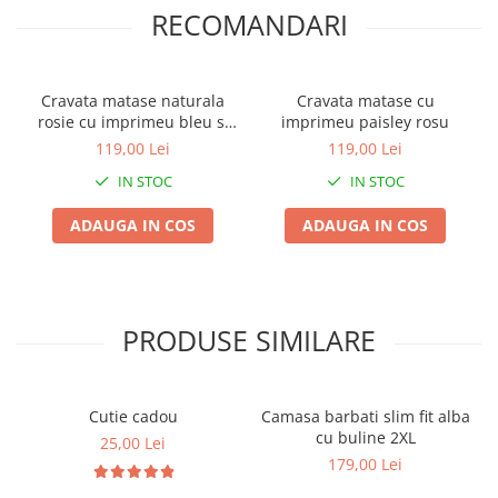
RECOMANDARI
Cravata matase naturala
Cravata matase cu
rosie cu imprimeu bleu si
imprimeu paisley rosu
bej
119,00 Lei
119,00 Lei
IN STOC
IN STOC
ADAUGA IN COS
ADAUGA IN COS
PRODUSE SIMILARE
Cutie cadou
Camasa barbati slim fit alba
cu buline 2XL
25,00 Lei
179,00 Lei