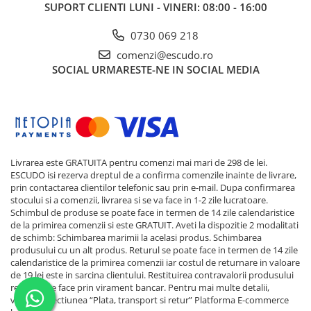
SUPORT CLIENTI
LUNI - VINERI: 08:00 - 16:00
0730 069 218
comenzi@escudo.ro
SOCIAL
URMARESTE-NE IN SOCIAL MEDIA
Livrarea este GRATUITA pentru comenzi mai mari de 298 de lei.
ESCUDO isi rezerva dreptul de a confirma comenzile inainte de livrare,
prin contactarea clientilor telefonic sau prin e-mail. Dupa confirmarea
stocului si a comenzii, livrarea si se va face in 1-2 zile lucratoare.
Schimbul de produse se poate face in termen de 14 zile calendaristice
de la primirea comenzii si este GRATUIT. Aveti la dispozitie 2 modalitati
de schimb: Schimbarea marimii la acelasi produs. Schimbarea
produsului cu un alt produs. Returul se poate face in termen de 14 zile
calendaristice de la primirea comenzii iar costul de returnare in valoare
de 19 lei este in sarcina clientului. Restituirea contravalorii produsului
returnat se face prin virament bancar. Pentru mai multe detalii,
verificati sectiunea “Plata, transport si retur”
Platforma E-commerce