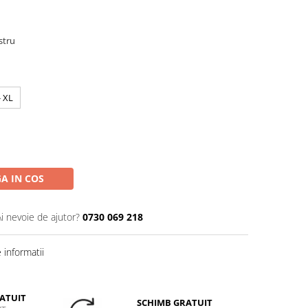
stru
- XL
A IN COS
Ai nevoie de ajutor?
0730 069 218
informatii
ATUIT
SCHIMB GRATUIT