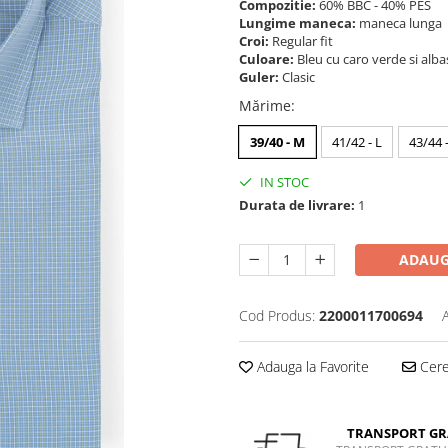
Compozitie:
60% BBC - 40% PES
Lungime maneca:
maneca lunga
Croi:
Regular fit
Culoare:
Bleu cu caro verde si alba
Guler:
Clasic
Mărime
:
39/40 - M
41/42 - L
43/44 
IN STOC
Durata de livrare:
1
ADAUG
Cod Produs:
2200011700694
Adauga la Favorite
Cere 
TRANSPORT GR