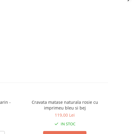
arin -
Cravata matase naturala rosie cu
Cravata 
imprimeu bleu si bej
119,00 Lei
IN STOC