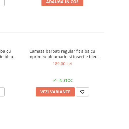
ADAUGA IN COS
lba cu
Camasa barbati regular fit alba cu
Camasa 
ie bleu
imprimeu bleumarin si insertie bleu
imprime
CONFORT 2XL-3XL
189,00 Lei
IN STOC
VEZI VARIANTE
V