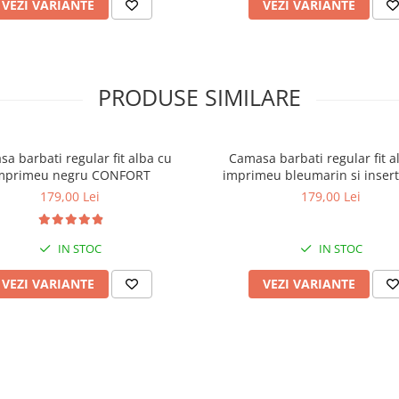
VEZI VARIANTE
VEZI VARIANTE
PRODUSE SIMILARE
a barbati regular fit alba cu
Camasa barbati regular fit a
mprimeu negru CONFORT
imprimeu bleumarin si insert
CONFORT
179,00 Lei
179,00 Lei
IN STOC
IN STOC
VEZI VARIANTE
VEZI VARIANTE