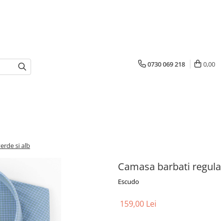
0730 069 218
0,00
erde si alb
Camasa barbati regular 
Escudo
159,00 Lei