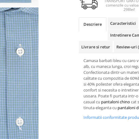
TRANSPORT GRATUI
comenzile cu valoa
298lei!
Caracteristici
Descriere
Intretinere Ca
Livrare si retur
Review-uri
Camasa barbati bleu cu caro v
alb, cu maneca lunga, croi regul
Confectionata dintr-un materi
calitate cu compozitia de 6
si 40% poliester ofera eleganta
confort si necesita o intretine
usoara. Poate fi purtata intr-o
casual cu
pantaloni chino
cat s
tinuta eleganta cu
pantaloni d
Informatii conformitate prod