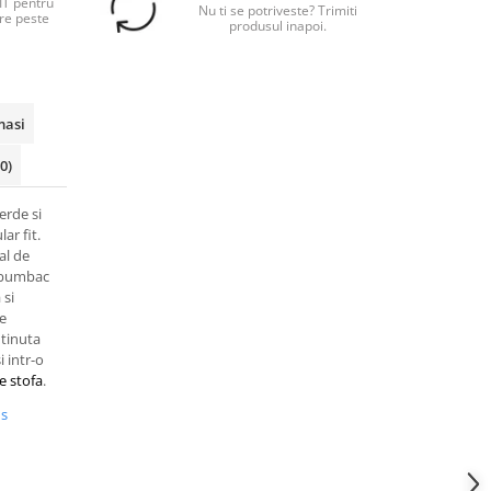
T pentru
Nu ti se potriveste? Trimiti
re peste
produsul inapoi.
masi
(0)
erde si
ar fit.
al de
0%bumbac
 si
re
 tinuta
i intr-o
e stofa
.
us