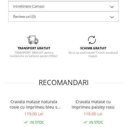
Intretinere Camasi
Review-uri
(0)
TRANSPORT GRATUIT
SCHIMB GRATUIT
TRANSPORT GRATUIT pentru
Nu ti se potriveste? Trimiti produsul
comenzile cu valoare peste 298lei!
inapoi.
RECOMANDARI
Cravata matase naturala
Cravata matase cu
rosie cu imprimeu bleu si
imprimeu paisley rosu
bej
119,00 Lei
119,00 Lei
IN STOC
IN STOC