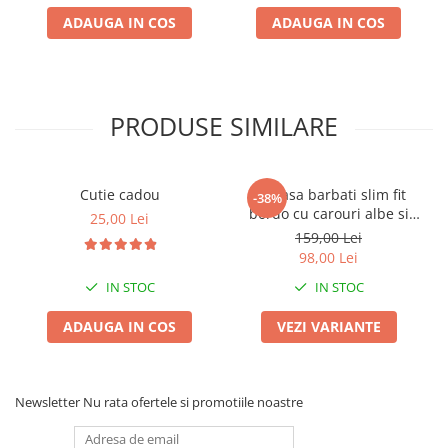
ADAUGA IN COS
ADAUGA IN COS
PRODUSE SIMILARE
Cutie cadou
Camasa barbati slim fit
-38%
bordo cu carouri albe si
25,00 Lei
bleumarin
159,00 Lei
98,00 Lei
IN STOC
IN STOC
ADAUGA IN COS
VEZI VARIANTE
Newsletter
Nu rata ofertele si promotiile noastre