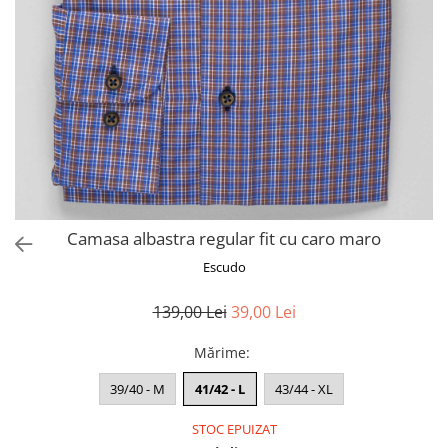
Camasa albastra regular fit cu caro maro
Escudo
139,00 Lei
39,00 Lei
Mărime
:
39/40 - M
41/42 - L
43/44 - XL
STOC EPUIZAT