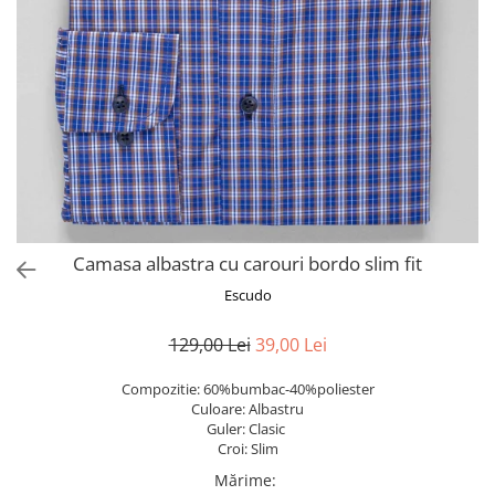
Camasa albastra cu carouri bordo slim fit
Escudo
129,00 Lei
39,00 Lei
Compozitie: 60%bumbac-40%poliester
Culoare: Albastru
Guler: Clasic
Croi: Slim
Mărime
: