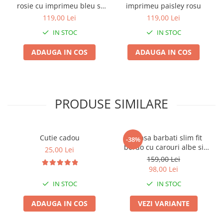
rosie cu imprimeu bleu si
imprimeu paisley rosu
bej
119,00 Lei
119,00 Lei
IN STOC
IN STOC
ADAUGA IN COS
ADAUGA IN COS
PRODUSE SIMILARE
Cutie cadou
Camasa barbati slim fit
-38%
bordo cu carouri albe si
25,00 Lei
bleumarin
159,00 Lei
98,00 Lei
IN STOC
IN STOC
ADAUGA IN COS
VEZI VARIANTE