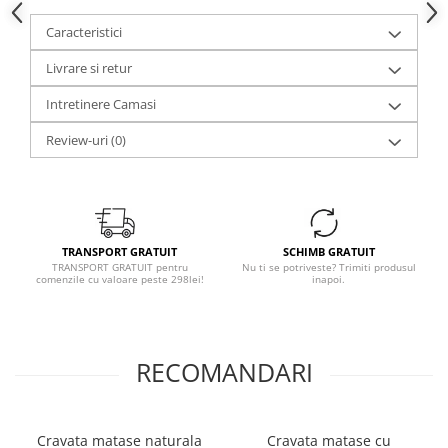
Caracteristici
Livrare si retur
Intretinere Camasi
Review-uri
(0)
TRANSPORT GRATUIT
SCHIMB GRATUIT
TRANSPORT GRATUIT pentru
Nu ti se potriveste? Trimiti produsul
comenzile cu valoare peste 298lei!
inapoi.
RECOMANDARI
Cravata matase naturala
Cravata matase cu