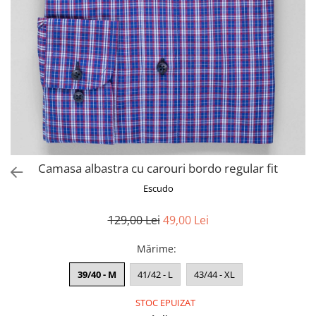
Camasa albastra cu carouri bordo regular fit
Escudo
129,00 Lei
49,00 Lei
Mărime
:
39/40 - M
41/42 - L
43/44 - XL
STOC EPUIZAT