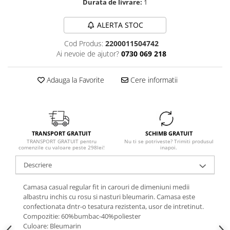
Durata de livrare:
1
ALERTA STOC
Cod Produs:
2200011504742
Ai nevoie de ajutor?
0730 069 218
Adauga la Favorite
Cere informatii
TRANSPORT GRATUIT
SCHIMB GRATUIT
TRANSPORT GRATUIT pentru
Nu ti se potriveste? Trimiti produsul
comenzile cu valoare peste 298lei!
inapoi.
Descriere
Camasa casual regular fit in carouri de dimeniuni medii
albastru inchis cu rosu si nasturi bleumarin. Camasa este
confectionata dntr-o tesatura rezistenta, usor de intretinut.
Compozitie: 60%bumbac-40%poliester
Culoare: Bleumarin