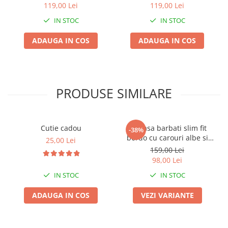
bej
119,00 Lei
119,00 Lei
IN STOC
IN STOC
ADAUGA IN COS
ADAUGA IN COS
PRODUSE SIMILARE
Cutie cadou
Camasa barbati slim fit
-38%
bordo cu carouri albe si
25,00 Lei
bleumarin
159,00 Lei
98,00 Lei
IN STOC
IN STOC
ADAUGA IN COS
VEZI VARIANTE