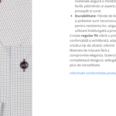
materiale asigură o întreți
facilă, păstrându-și aspectu
proaspăt și curat.
Durabilitate
: Fibrele de
și poliester sunt recunosc
pentru rezistența lor, asig
utilizare îndelungată a pro
Croiala
regular fit
oferă o pot
confortabilă și echilibrată, ad
oricărui tip de siluetă, oferind
libertate de mișcare fără a
compromite eleganța. Gulerul 
completează designul, adăug
plus de versatilitate.
Informatii conformitate prod