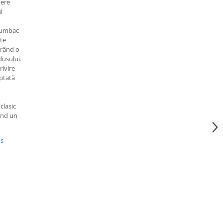
nere
l
 bumbac
ute
urând o
dusului.
rivire
aptată
clasic
ând un
us