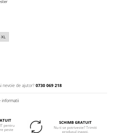
ster
- XL
Ai nevoie de ajutor?
0730 069 218
informatii
ATUIT
SCHIMB GRATUIT
T pentru
Nu ti se potriveste? Trimiti
re peste
produsul inapoi.