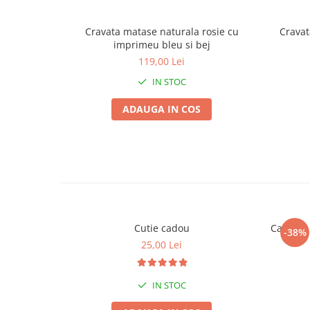
Cravata matase naturala rosie cu
Cravat
imprimeu bleu si bej
119,00 Lei
IN STOC
ADAUGA IN COS
Cutie cadou
Camasa b
-38%
25,00 Lei
IN STOC