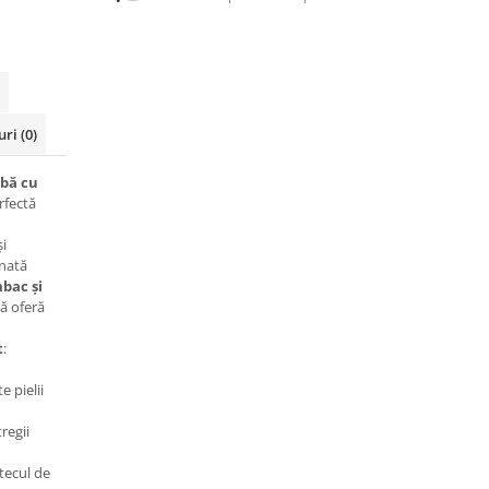
uri
(0)
lbă cu
rfectă
și
onată
bac și
ă oferă
t
:
e pielii
regii
tecul de