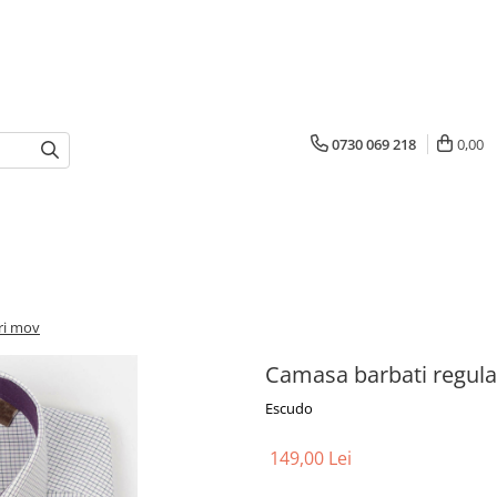
0730 069 218
0,00
uri mov
Camasa barbati regular
Escudo
149,00 Lei