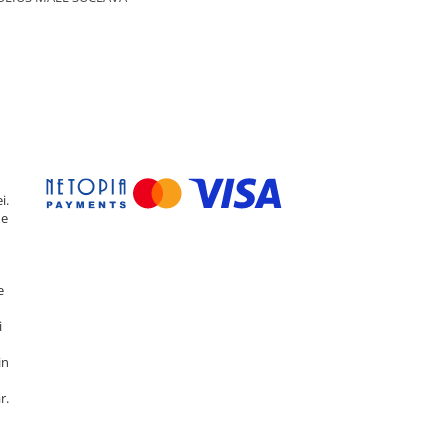
i.
de
e
i
in
r.