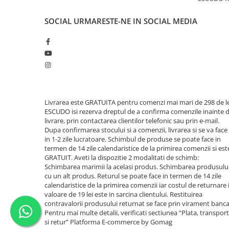
SOCIAL
URMARESTE-NE IN SOCIAL MEDIA
Livrarea este GRATUITA pentru comenzi mai mari de 298 de le
ESCUDO isi rezerva dreptul de a confirma comenzile inainte 
livrare, prin contactarea clientilor telefonic sau prin e-mail.
Dupa confirmarea stocului si a comenzii, livrarea si se va face
in 1-2 zile lucratoare. Schimbul de produse se poate face in
termen de 14 zile calendaristice de la primirea comenzii si est
GRATUIT. Aveti la dispozitie 2 modalitati de schimb:
Schimbarea marimii la acelasi produs. Schimbarea produsulu
cu un alt produs. Returul se poate face in termen de 14 zile
calendaristice de la primirea comenzii iar costul de returnare 
valoare de 19 lei este in sarcina clientului. Restituirea
contravalorii produsului returnat se face prin virament banca
Pentru mai multe detalii, verificati sectiunea “Plata, transport
si retur”
Platforma E-commerce by Gomag