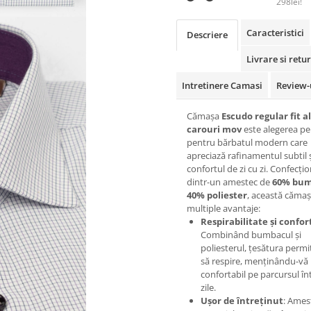
298lei!
Caracteristici
Descriere
Livrare si retur
Intretinere Camasi
Review-
Cămașa
Escudo regular fit a
carouri mov
este alegerea pe
pentru bărbatul modern care
apreciază rafinamentul subtil 
confortul de zi cu zi. Confecți
dintr-un amestec de
60% bum
40% poliester
, această cămaș
multiple avantaje:
Respirabilitate și confor
Combinând bumbacul și
poliesterul, țesătura permit
să respire, menținându-vă
confortabil pe parcursul înt
zile.
Ușor de întreținut
: Ames