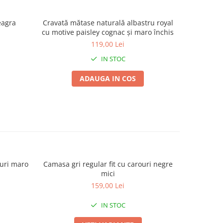
eagra
Cravată mătase naturală albastru royal
Cravată m
cu motive paisley cognac și maro închis
pais
119,00 Lei
IN STOC
ADAUGA IN COS
ouri maro
Camasa gri regular fit cu carouri negre
Camasa bar
-38%
mici
159,00 Lei
IN STOC