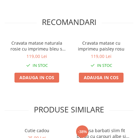
RECOMANDARI
Cravata matase naturala
Cravata matase cu
rosie cu imprimeu bleu si
imprimeu paisley rosu
bej
119,00 Lei
119,00 Lei
IN STOC
IN STOC
ADAUGA IN COS
ADAUGA IN COS
PRODUSE SIMILARE
Cutie cadou
Camasa barbati slim fit
-38%
bordo cu carouri albe si
25,00 Lei