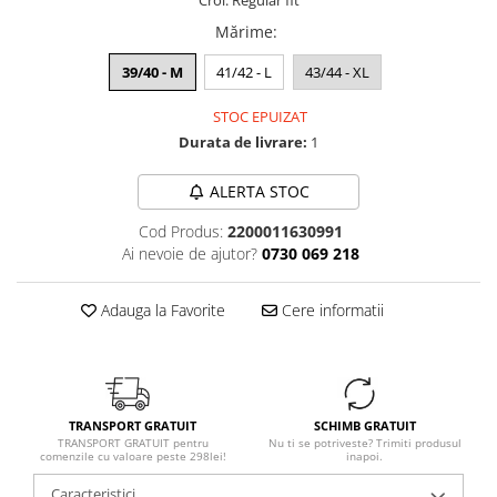
Croi: Regular fit
Mărime
:
39/40 - M
41/42 - L
43/44 - XL
STOC EPUIZAT
Durata de livrare:
1
ALERTA STOC
Cod Produs:
2200011630991
Ai nevoie de ajutor?
0730 069 218
Adauga la Favorite
Cere informatii
TRANSPORT GRATUIT
SCHIMB GRATUIT
TRANSPORT GRATUIT pentru
Nu ti se potriveste? Trimiti produsul
comenzile cu valoare peste 298lei!
inapoi.
Caracteristici