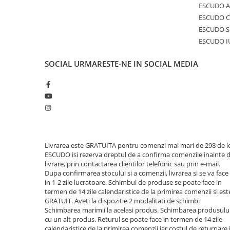
ESCUDO A
ESCUDO C
ESCUDO S
ESCUDO I
SOCIAL
URMARESTE-NE IN SOCIAL MEDIA
Livrarea este GRATUITA pentru comenzi mai mari de 298 de le
ESCUDO isi rezerva dreptul de a confirma comenzile inainte 
livrare, prin contactarea clientilor telefonic sau prin e-mail.
Dupa confirmarea stocului si a comenzii, livrarea si se va face
in 1-2 zile lucratoare. Schimbul de produse se poate face in
termen de 14 zile calendaristice de la primirea comenzii si est
GRATUIT. Aveti la dispozitie 2 modalitati de schimb:
Schimbarea marimii la acelasi produs. Schimbarea produsulu
cu un alt produs. Returul se poate face in termen de 14 zile
calendaristice de la primirea comenzii iar costul de returnare 