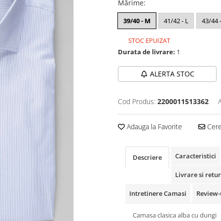
Mărime
:
39/40 - M
41/42 - L
43/44 
STOC EPUIZAT
Durata de livrare:
1
ALERTA STOC
Cod Produs:
2200011513362
Adauga la Favorite
Cere 
Caracteristici
Descriere
Livrare si retur
Intretinere Camasi
Review-
Camasa clasica alba cu dungi