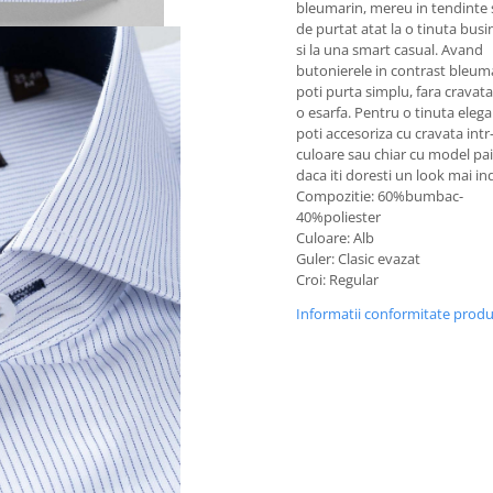
bleumarin, mereu in tendinte 
de purtat atat la o tinuta busi
si la una smart casual. A
vand
butonierele in contrast bleum
poti purta simplu, fara cravat
o esarfa. Pentru o tinuta eleg
poti accesoriza cu cravata intr
culoare sau chiar cu model pai
daca iti doresti un look mai in
Compozitie: 60%bumbac-
40%poliester
Culoare: Alb
Guler: Clasic evazat
Croi: Regular
Informatii conformitate prod