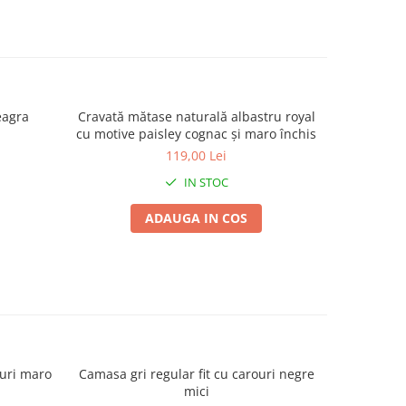
eagra
Cravată mătase naturală albastru royal
Cravată m
cu motive paisley cognac și maro închis
pais
119,00 Lei
IN STOC
ADAUGA IN COS
ouri maro
Camasa gri regular fit cu carouri negre
Camasa bar
-38%
mici