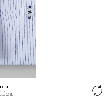
ATUIT
T pentru
este 298lei!