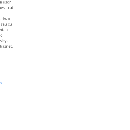
si usor
ness, cat
arin,
o
a sau cu
anta,
o
-o
sley,
draznet.
us