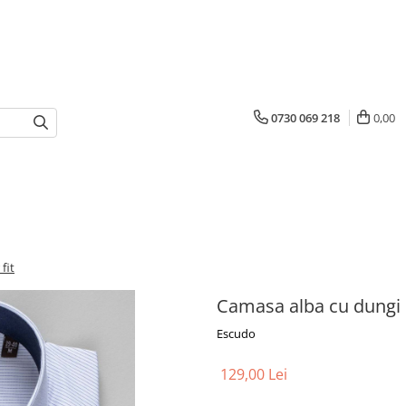
0730 069 218
0,00
fit
Camasa alba cu dungi b
Escudo
129,00 Lei