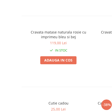
Cravata matase naturala rosie cu
Cravat
imprimeu bleu si bej
119,00 Lei
IN STOC
ADAUGA IN COS
Cutie cadou
Camasa b
-38%
25,00 Lei