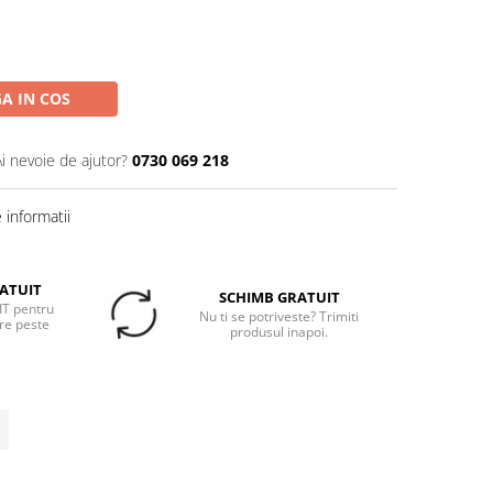
A IN COS
Ai nevoie de ajutor?
0730 069 218
informatii
ATUIT
SCHIMB GRATUIT
T pentru
Nu ti se potriveste? Trimiti
re peste
produsul inapoi.