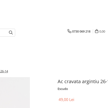
0730 069 218
0,00
 26-14
Ac cravata argintiu 26-
Escudo
49,00 Lei