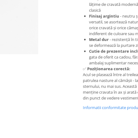
lățime de cravată modernă
clasică
Finisaj argintiu
- neutru ș
versatil, se asortează natur
orice cravată și orice căma
indiferent de culoare sau 
Metal dur
- rezistență în 
se deformează la purtare zi
Cutie de prezentare inc
gata de oferit ca cadou, făr
ambalaj suplimentar neces
✅
Poziționarea corectă:
Acul se plasează între al treilea 
patrulea nasture al cămășii - la
sternului, nu mai sus. Această 
menține cravata în ax și arată
din punct de vedere vestiment
Informatii conformitate prod