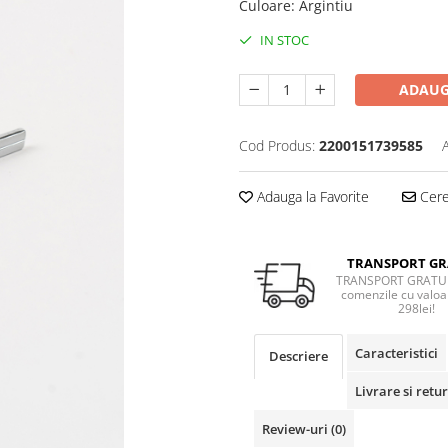
Culoare
:
Argintiu
IN STOC
ADAUG
Cod Produs:
2200151739585
Adauga la Favorite
Cere 
TRANSPORT GR
TRANSPORT GRATUI
comenzile cu valoa
298lei!
Caracteristici
Descriere
Livrare si retur
Review-uri
(0)