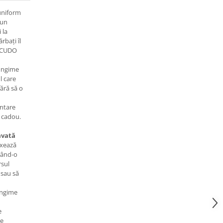
 uniform
-un
 la
rbați îl
ESCUDO
lungime
l care
fără să o
entare
e cadou.
avată
ixează
nând-o
rsul
e sau să
ungime
e
ce