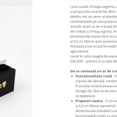
Linia curată, finisajul argintiu
și proporțiile corecte fac dintr
detaliu mic un semn al atenției
vestimentație pe care puțini bă
acordă. Acest ac de cravată 
din metal cu finisaj argintiu, în
dimensiunile clasice de 6 cm 
și 0,5 cm lățime, este accesoriu
finisează orice ținută formală 
aglomereze.
Livrat în cutia neagră de prez
ESCUDO - potrivit și ca idee d
De ce contează un ac de cr
Funcționalitate reală
- f
cravata de cămașă, menți
în poziție corectă pe parcu
întregii zile, fără să alunec
se deplaseze
Proporții clasice
- 6 cm l
și 0,5 cm lățime reprezintă
dimensiunea standard car
funcționează corect cu ori