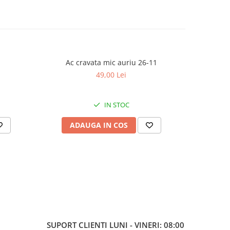
Ac cravata mic auriu 26-11
Ac cr
49,00 Lei
IN STOC
ADAUGA IN COS
AD
SUPORT CLIENTI
LUNI - VINERI: 08:00