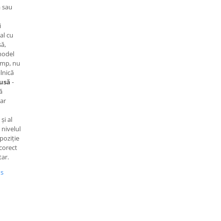
 sau
i
al cu
șă,
model
timp, nu
lnică
lusă
-
ă
ar
și al
 nivelul
poziție
 corect
ar.
us