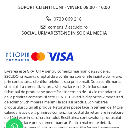
SUPORT CLIENTI
LUNI - VINERI: 08:00 - 16:00
0730 069 218
comenzi@escudo.ro
SOCIAL
URMARESTE-NE IN SOCIAL MEDIA
Livrarea este GRATUITA pentru comenzi mai mari de 298 de lei.
ESCUDO isi rezerva dreptul de a confirma comenzile inainte de livrare,
prin contactarea clientilor telefonic sau prin e-mail. Dupa confirmarea
stocului si a comenzii, livrarea si se va face in 1-2 zile lucratoare.
Schimbul de produse se poate face in termen de 14 zile calendaristice
de la primirea comenzii si este GRATUIT. Aveti la dispozitie 2 modalitati
de schimb: Schimbarea marimii la acelasi produs. Schimbarea
produsului cu un alt produs. Returul se poate face in termen de 14 zile
calendaristice de la primirea comenzii iar costul de returnare in valoare
de 19 lei este in sarcina clientului. Restituirea contravalorii produsului
returnat se face prin virament bancar. Pentru mai multe detalii,
verificati sectiunea “Plata, transport si retur”
Platforma E-commerce