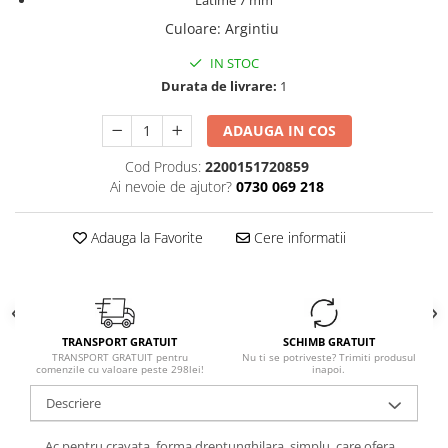
Latime 7 mm
Culoare
:
Argintiu
IN STOC
Durata de livrare:
1
ADAUGA IN COS
Cod Produs:
2200151720859
Ai nevoie de ajutor?
0730 069 218
Adauga la Favorite
Cere informatii
TRANSPORT GRATUIT
SCHIMB GRATUIT
TRANSPORT GRATUIT pentru
Nu ti se potriveste? Trimiti produsul
comenzile cu valoare peste 298lei!
inapoi.
Descriere
Ac pentru cravata, forma dreptunghilara, simplu, care ofera