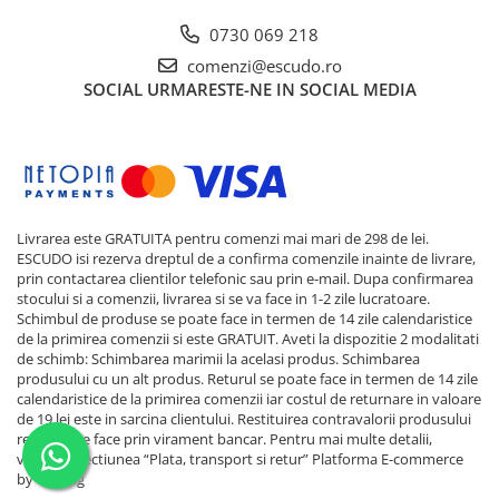
0730 069 218
comenzi@escudo.ro
SOCIAL
URMARESTE-NE IN SOCIAL MEDIA
Livrarea este GRATUITA pentru comenzi mai mari de 298 de lei.
ESCUDO isi rezerva dreptul de a confirma comenzile inainte de livrare,
prin contactarea clientilor telefonic sau prin e-mail. Dupa confirmarea
stocului si a comenzii, livrarea si se va face in 1-2 zile lucratoare.
Schimbul de produse se poate face in termen de 14 zile calendaristice
de la primirea comenzii si este GRATUIT. Aveti la dispozitie 2 modalitati
de schimb: Schimbarea marimii la acelasi produs. Schimbarea
produsului cu un alt produs. Returul se poate face in termen de 14 zile
calendaristice de la primirea comenzii iar costul de returnare in valoare
de 19 lei este in sarcina clientului. Restituirea contravalorii produsului
returnat se face prin virament bancar. Pentru mai multe detalii,
verificati sectiunea “Plata, transport si retur”
Platforma E-commerce
by Gomag