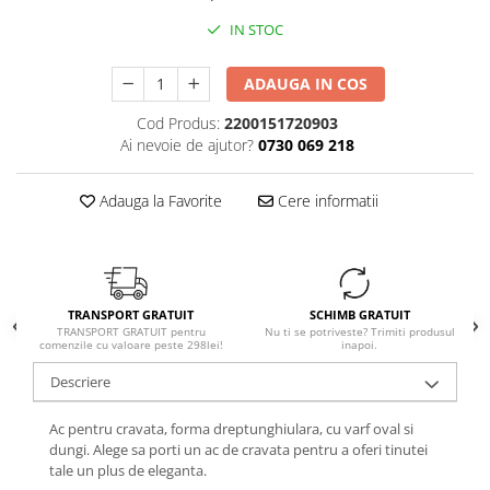
IN STOC
ADAUGA IN COS
Cod Produs:
2200151720903
Ai nevoie de ajutor?
0730 069 218
Adauga la Favorite
Cere informatii
TRANSPORT GRATUIT
SCHIMB GRATUIT
TRANSPORT GRATUIT pentru
Nu ti se potriveste? Trimiti produsul
comenzile cu valoare peste 298lei!
inapoi.
Descriere
Ac pentru cravata, forma dreptunghiulara, cu varf oval si
dungi. Alege sa porti un ac de cravata pentru a oferi tinutei
tale un plus de eleganta.