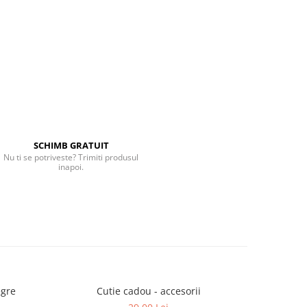
SCHIMB GRATUIT
Nu ti se potriveste? Trimiti produsul
inapoi.
egre
Cutie cadou - accesorii
Cravata 