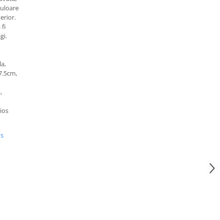
culoare
terior.
 fi
gi.
a,
7.5cm,
,
ios
us