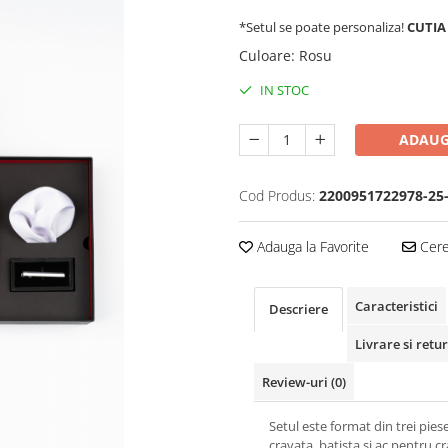
*Setul se poate personaliza!
CUTIA 
Culoare
:
Rosu
IN STOC
ADAUG
Cod Produs:
2200951722978-25
Adauga la Favorite
Cere 
Caracteristici
Descriere
Livrare si retur
Review-uri
(0)
Setul este format din trei piese
cravata, batista si ac pentru c