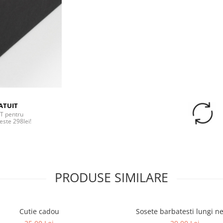
ATUIT
T pentru
este 298lei!
PRODUSE SIMILARE
Cutie cadou
Sosete barbatesti lungi n