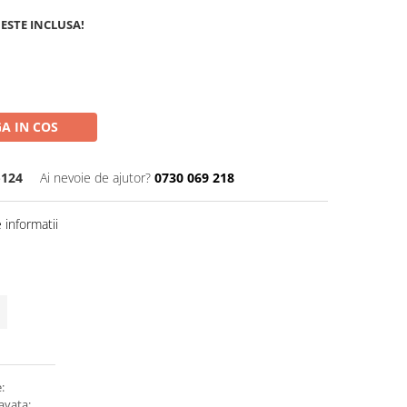
ESTE INCLUSA!
A IN COS
-124
Ai nevoie de ajutor?
0730 069 218
informatii
:
ravata;