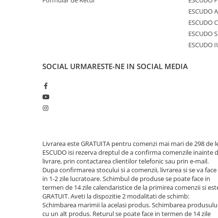
Formular de Retur
ESCUDO 
ESCUDO A
ESCUDO C
ESCUDO S
ESCUDO I
SOCIAL
URMARESTE-NE IN SOCIAL MEDIA
Livrarea este GRATUITA pentru comenzi mai mari de 298 de le
ESCUDO isi rezerva dreptul de a confirma comenzile inainte 
livrare, prin contactarea clientilor telefonic sau prin e-mail.
Dupa confirmarea stocului si a comenzii, livrarea si se va face
in 1-2 zile lucratoare. Schimbul de produse se poate face in
termen de 14 zile calendaristice de la primirea comenzii si est
GRATUIT. Aveti la dispozitie 2 modalitati de schimb:
Schimbarea marimii la acelasi produs. Schimbarea produsulu
cu un alt produs. Returul se poate face in termen de 14 zile