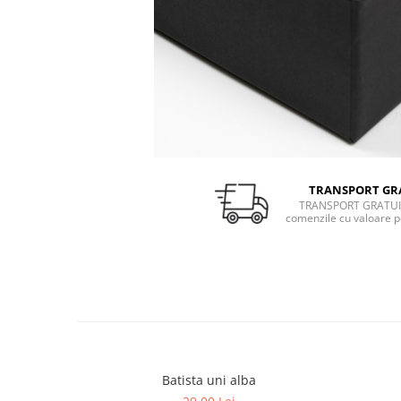
TRANSPORT GR
TRANSPORT GRATUI
comenzile cu valoare p
Batista uni alba