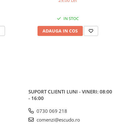
29,00 Lei
IN STOC
ADAUGA IN COS
AD
SUPORT CLIENTI
LUNI - VINERI: 08:00
- 16:00
0730 069 218
comenzi@escudo.ro