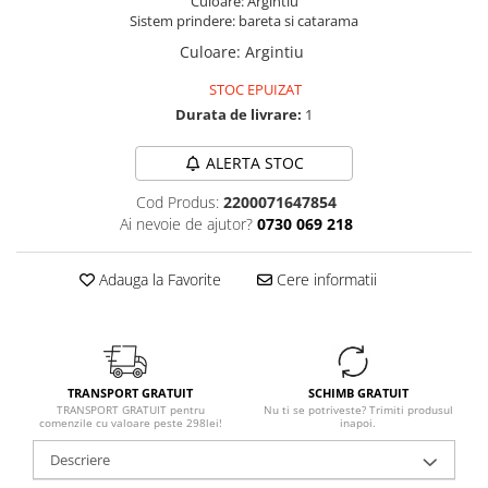
Culoare: Argintiu
Sistem prindere: bareta si catarama
Culoare
:
Argintiu
STOC EPUIZAT
Durata de livrare:
1
ALERTA STOC
Cod Produs:
2200071647854
Ai nevoie de ajutor?
0730 069 218
Adauga la Favorite
Cere informatii
TRANSPORT GRATUIT
SCHIMB GRATUIT
TRANSPORT GRATUIT pentru
Nu ti se potriveste? Trimiti produsul
comenzile cu valoare peste 298lei!
inapoi.
Descriere