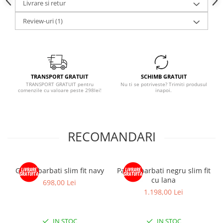
Livrare si retur
Review-uri
(1)
TRANSPORT GRATUIT
SCHIMB GRATUIT
TRANSPORT GRATUIT pentru
Nu ti se potriveste? Trimiti produsul
comenzile cu valoare peste 298lei!
inapoi.
RECOMANDARI
Geaca barbati slim fit navy
Palton barbati negru slim fit
cu lana
698,00 Lei
1.198,00 Lei
IN STOC
IN STOC