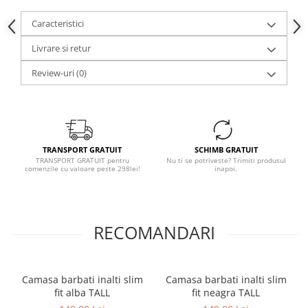
Caracteristici
Livrare si retur
Review-uri
(0)
TRANSPORT GRATUIT
SCHIMB GRATUIT
TRANSPORT GRATUIT pentru
Nu ti se potriveste? Trimiti produsul
comenzile cu valoare peste 298lei!
inapoi.
RECOMANDARI
Camasa barbati inalti slim
Camasa barbati inalti slim
fit alba TALL
fit neagra TALL