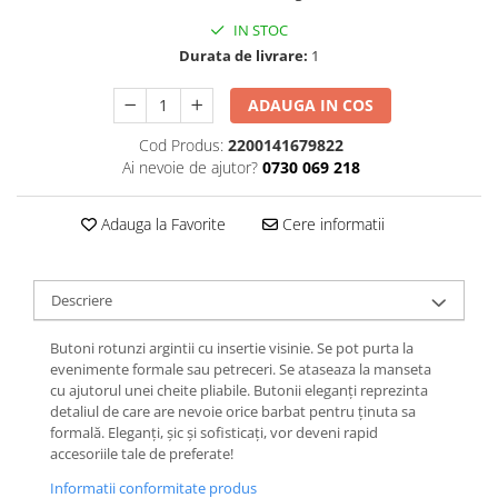
IN STOC
Durata de livrare:
1
ADAUGA IN COS
Cod Produs:
2200141679822
Ai nevoie de ajutor?
0730 069 218
Adauga la Favorite
Cere informatii
Descriere
Butoni rotunzi argintii cu insertie visinie. Se pot purta la
evenimente formale sau petreceri. Se ataseaza la manseta
cu ajutorul unei cheite pliabile. Butonii eleganți reprezinta
detaliul de care are nevoie orice barbat pentru ținuta sa
formală. Eleganți, șic și sofisticați, vor deveni rapid
accesoriile tale de preferate!
Informatii conformitate produs