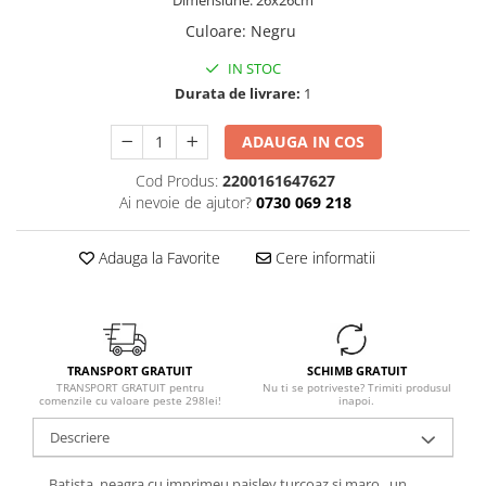
Dimensiune: 26x26cm
Culoare
:
Negru
IN STOC
Durata de livrare:
1
ADAUGA IN COS
Cod Produs:
2200161647627
Ai nevoie de ajutor?
0730 069 218
Adauga la Favorite
Cere informatii
TRANSPORT GRATUIT
SCHIMB GRATUIT
TRANSPORT GRATUIT pentru
Nu ti se potriveste? Trimiti produsul
comenzile cu valoare peste 298lei!
inapoi.
Descriere
Batista neagra cu imprimeu paisley turcoaz si maro , un