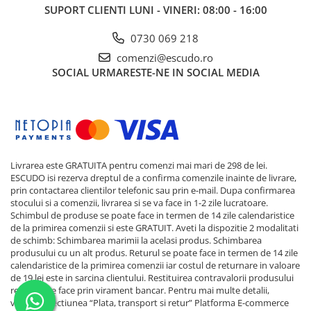
SUPORT CLIENTI
LUNI - VINERI: 08:00 - 16:00
0730 069 218
comenzi@escudo.ro
SOCIAL
URMARESTE-NE IN SOCIAL MEDIA
Livrarea este GRATUITA pentru comenzi mai mari de 298 de lei.
ESCUDO isi rezerva dreptul de a confirma comenzile inainte de livrare,
prin contactarea clientilor telefonic sau prin e-mail. Dupa confirmarea
stocului si a comenzii, livrarea si se va face in 1-2 zile lucratoare.
Schimbul de produse se poate face in termen de 14 zile calendaristice
de la primirea comenzii si este GRATUIT. Aveti la dispozitie 2 modalitati
de schimb: Schimbarea marimii la acelasi produs. Schimbarea
produsului cu un alt produs. Returul se poate face in termen de 14 zile
calendaristice de la primirea comenzii iar costul de returnare in valoare
de 19 lei este in sarcina clientului. Restituirea contravalorii produsului
returnat se face prin virament bancar. Pentru mai multe detalii,
verificati sectiunea “Plata, transport si retur”
Platforma E-commerce