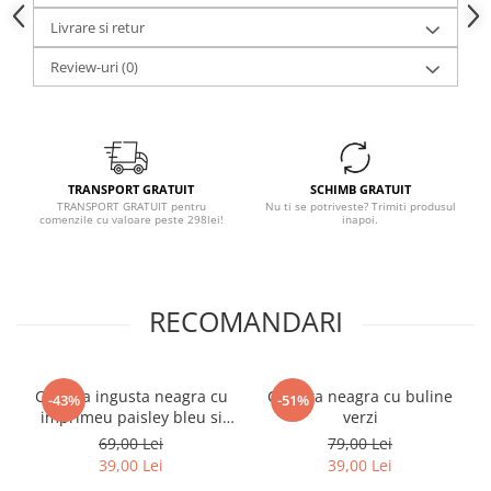
Livrare si retur
Review-uri
(0)
TRANSPORT GRATUIT
SCHIMB GRATUIT
TRANSPORT GRATUIT pentru
Nu ti se potriveste? Trimiti produsul
comenzile cu valoare peste 298lei!
inapoi.
RECOMANDARI
Cravata ingusta neagra cu
Cravata neagra cu buline
-43%
-51%
imprimeu paisley bleu si
verzi
argintiu
69,00 Lei
79,00 Lei
39,00 Lei
39,00 Lei