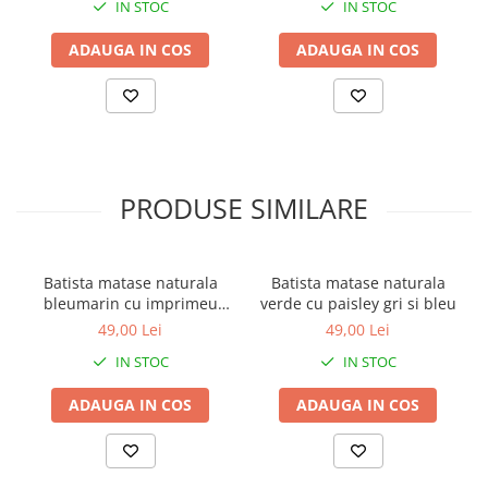
IN STOC
IN STOC
ADAUGA IN COS
ADAUGA IN COS
PRODUSE SIMILARE
Batista matase naturala
Batista matase naturala
bleumarin cu imprimeu
verde cu paisley gri si bleu
auriu si albastru
49,00 Lei
49,00 Lei
IN STOC
IN STOC
ADAUGA IN COS
ADAUGA IN COS