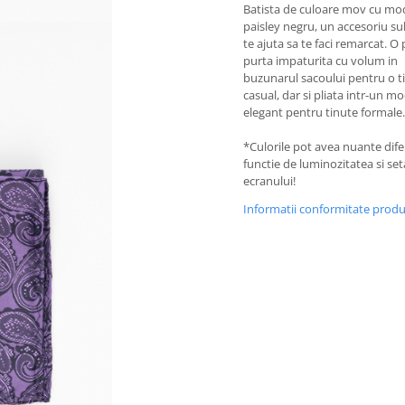
Batista de culoare mov cu mo
paisley negru, un accesoriu sub
te ajuta sa te faci remarcat. O 
purta impaturita cu volum in
buzunarul sacoului pentru o t
casual, dar si pliata intr-un m
elegant pentru tinute formale.
*Culorile pot avea nuante difer
functie de luminozitatea si set
ecranului!
Informatii conformitate prod