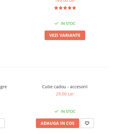
149,00 Lei
IN STOC
VEZI VARIANTE
egre
Cutie cadou - accesorii
Cravata 
29,00 Lei
IN STOC
ADAUGA IN COS
AD