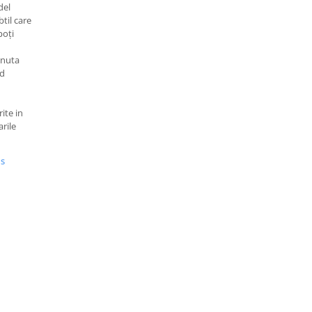
del
til care
poți
inuta
od
ite in
arile
us