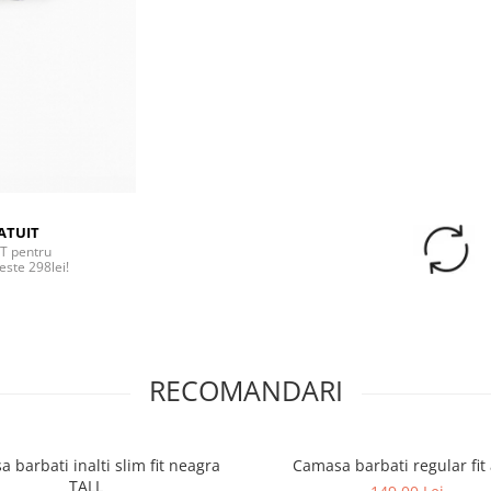
ATUIT
T pentru
este 298lei!
RECOMANDARI
 barbati inalti slim fit neagra
Camasa barbati regular fit
TALL