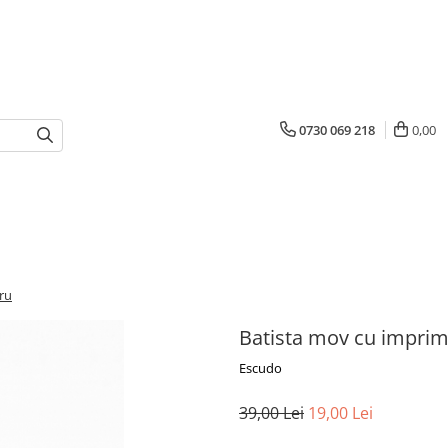
0730 069 218
0,00
ru
Batista mov cu imprim
Escudo
39,00 Lei
19,00 Lei