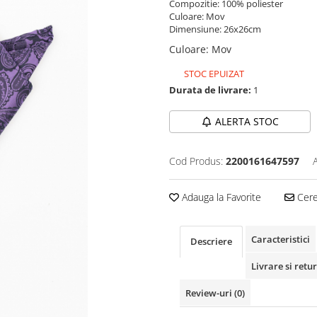
Compozitie: 100% poliester
Culoare: Mov
Dimensiune: 26x26cm
Culoare
:
Mov
STOC EPUIZAT
Durata de livrare:
1
ALERTA STOC
Cod Produs:
2200161647597
Adauga la Favorite
Cere 
Caracteristici
Descriere
Livrare si retur
Review-uri
(0)