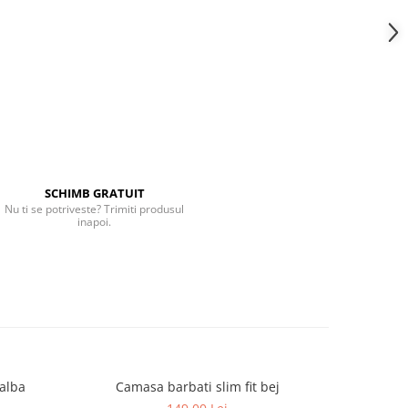
SCHIMB GRATUIT
Nu ti se potriveste? Trimiti produsul
inapoi.
 alba
Camasa barbati slim fit bej
Camas