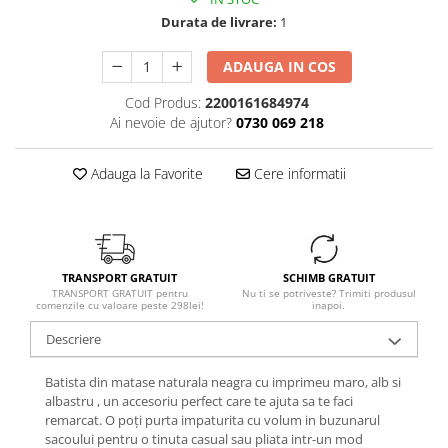
Durata de livrare:
1
ADAUGA IN COS
Cod Produs:
2200161684974
Ai nevoie de ajutor?
0730 069 218
Adauga la Favorite
Cere informatii
TRANSPORT GRATUIT
SCHIMB GRATUIT
TRANSPORT GRATUIT pentru
Nu ti se potriveste? Trimiti produsul
comenzile cu valoare peste 298lei!
inapoi.
Descriere
Batista din matase naturala neagra cu imprimeu maro, alb si
albastru , un accesoriu perfect care te ajuta sa te faci
remarcat. O poți purta impaturita cu volum in buzunarul
sacoului pentru o tinuta casual sau pliata intr-un mod