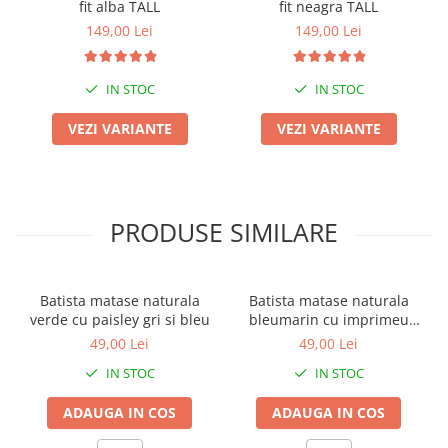
fit alba TALL
fit neagra TALL
149,00 Lei
149,00 Lei
IN STOC
IN STOC
VEZI VARIANTE
VEZI VARIANTE
PRODUSE SIMILARE
Batista matase naturala
Batista matase naturala
verde cu paisley gri si bleu
bleumarin cu imprimeu
auriu si albastru
49,00 Lei
49,00 Lei
IN STOC
IN STOC
ADAUGA IN COS
ADAUGA IN COS