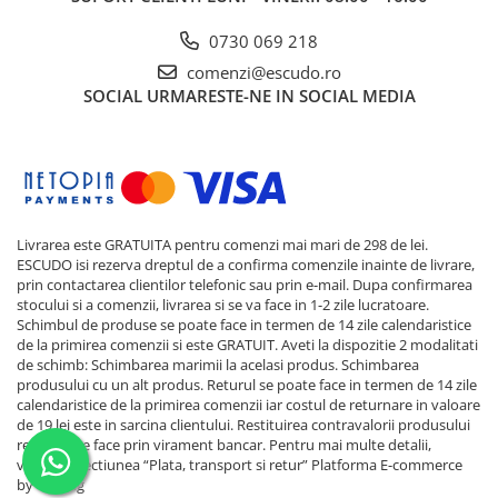
0730 069 218
comenzi@escudo.ro
SOCIAL
URMARESTE-NE IN SOCIAL MEDIA
Livrarea este GRATUITA pentru comenzi mai mari de 298 de lei.
ESCUDO isi rezerva dreptul de a confirma comenzile inainte de livrare,
prin contactarea clientilor telefonic sau prin e-mail. Dupa confirmarea
stocului si a comenzii, livrarea si se va face in 1-2 zile lucratoare.
Schimbul de produse se poate face in termen de 14 zile calendaristice
de la primirea comenzii si este GRATUIT. Aveti la dispozitie 2 modalitati
de schimb: Schimbarea marimii la acelasi produs. Schimbarea
produsului cu un alt produs. Returul se poate face in termen de 14 zile
calendaristice de la primirea comenzii iar costul de returnare in valoare
de 19 lei este in sarcina clientului. Restituirea contravalorii produsului
returnat se face prin virament bancar. Pentru mai multe detalii,
verificati sectiunea “Plata, transport si retur”
Platforma E-commerce
by Gomag