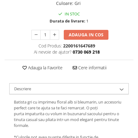
Culoare
:
Gri
IN STOC
Durata de livrare:
1
ADAUGA IN COS
Cod Produs:
2200161647689
Ai nevoie de ajutor?
0730 069 218
Adauga la Favorite
Cere informatii
Descriere
Batista gri cu imprimeu floral alb si bleumarin, un accesoriu
perfect care te ajuta sa te faci remarcat. O poți
purta impaturita cu volum in buzunarul sacoului pentru o
tinuta casual sau pliata intr-un mod elegant pentru tinute
formale.
*Culorile pot avea nuante diferite in functie de