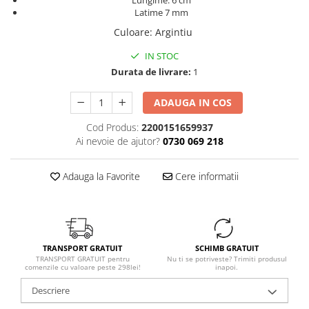
Lungime: 6 cm
Latime 7 mm
Culoare
:
Argintiu
IN STOC
Durata de livrare:
1
ADAUGA IN COS
Cod Produs:
2200151659937
Ai nevoie de ajutor?
0730 069 218
Adauga la Favorite
Cere informatii
TRANSPORT GRATUIT
SCHIMB GRATUIT
TRANSPORT GRATUIT pentru
Nu ti se potriveste? Trimiti produsul
comenzile cu valoare peste 298lei!
inapoi.
Descriere