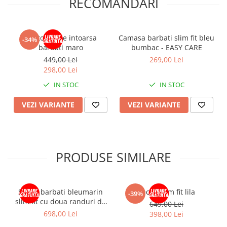
RECOMANDARI
Pantofi piele intoarsa
Camasa barbati slim fit bleu
-34%
barbati maro
bumbac - EASY CARE
449,00 Lei
269,00 Lei
298,00 Lei
IN STOC
IN STOC
VEZI VARIANTE
VEZI VARIANTE
PRODUSE SIMILARE
Sacou barbati bleumarin
Sacou slim fit lila
-39%
slim fit cu doua randuri de
649,00 Lei
nasturi
698,00 Lei
398,00 Lei