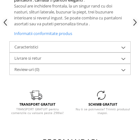
pantaloni
,
camasa
si
pantofi eleganti
.
Sacoul are inchidere frontala, la un singur rand cu doi
nasturi, slituri laterale, buzunar la piept, trei buzunare
interioare si reverul ingust. Se poate combina cu pantaloni
asortati sau va puteti personaliza tinuta .
Informatii conformitate produs
Caracteristici
Livrare si retur
Review-uri
(0)
TRANSPORT GRATUIT
SCHIMB GRATUIT
TRANSPORT GRATUIT pentru
Nu ti se potriveste? Trimiti produsul
comenzile cu valoare peste 298lei!
inapoi.