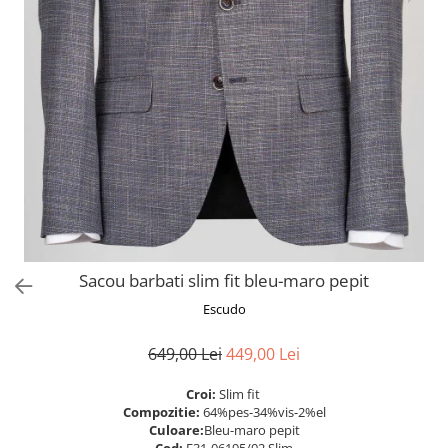
Sacou barbati slim fit bleu-maro pepit
Escudo
649,00 Lei
449,00 Lei
Croi:
Slim fit
Compozitie:
64%pes-34%vis-2%el
Culoare:
Bleu-maro pepit