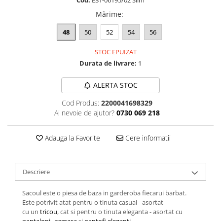
Cod:
E31-06195/02 Slim
Mărime
:
48
50
52
54
56
STOC EPUIZAT
Durata de livrare:
1
ALERTA STOC
Cod Produs:
2200041698329
Ai nevoie de ajutor?
0730 069 218
Adauga la Favorite
Cere informatii
Descriere
Sacoul este o piesa de baza in garderoba fiecarui barbat.
Este potrivit atat pentru o tinuta casual - asortat
cu un
tricou
, cat si pentru o tinuta eleganta - asortat cu