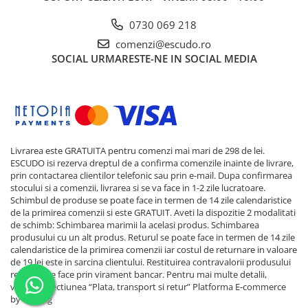
0730 069 218
comenzi@escudo.ro
SOCIAL
URMARESTE-NE IN SOCIAL MEDIA
Livrarea este GRATUITA pentru comenzi mai mari de 298 de lei.
ESCUDO isi rezerva dreptul de a confirma comenzile inainte de livrare,
prin contactarea clientilor telefonic sau prin e-mail. Dupa confirmarea
stocului si a comenzii, livrarea si se va face in 1-2 zile lucratoare.
Schimbul de produse se poate face in termen de 14 zile calendaristice
de la primirea comenzii si este GRATUIT. Aveti la dispozitie 2 modalitati
de schimb: Schimbarea marimii la acelasi produs. Schimbarea
produsului cu un alt produs. Returul se poate face in termen de 14 zile
calendaristice de la primirea comenzii iar costul de returnare in valoare
de 19 lei este in sarcina clientului. Restituirea contravalorii produsului
returnat se face prin virament bancar. Pentru mai multe detalii,
verificati sectiunea “Plata, transport si retur”
Platforma E-commerce
by Gomag