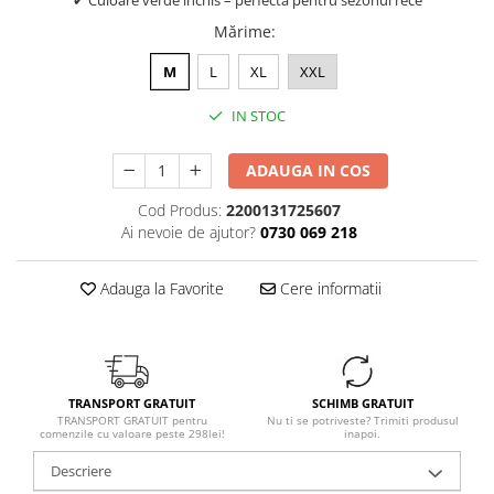
✔ Culoare verde închis – perfectă pentru sezonul rece
Mărime
:
M
L
XL
XXL
IN STOC
ADAUGA IN COS
Cod Produs:
2200131725607
Ai nevoie de ajutor?
0730 069 218
Adauga la Favorite
Cere informatii
TRANSPORT GRATUIT
SCHIMB GRATUIT
TRANSPORT GRATUIT pentru
Nu ti se potriveste? Trimiti produsul
comenzile cu valoare peste 298lei!
inapoi.
Descriere