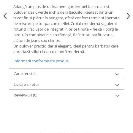
Adaugă un plus de rafinament garderobei tale cu acest
pulover clasic verde închis de la
Escudo
. Realizat dintr-un
tricot fin și plăcut la atingere, oferă confort termic și libertate
de mișcare pe tot parcursul zilei. Croiala modernă și gulerul
rotund îl fac ușor de integrat în orice ținută – fie că îl porți la
birou, în combinație cu o cămașă, fie într-un outfit casual,
alături de jeans sau chinos.
Un pulover practic, dar și elegant, ideal pentru bărbatul care
apreciază stilul clasic cu o notă modernă.
Informatii conformitate produs
Caracteristici
Livrare si retur
Review-uri
(0)