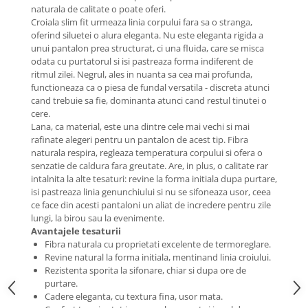
naturala de calitate o poate oferi.
Croiala slim fit urmeaza linia corpului fara sa o stranga,
oferind siluetei o alura eleganta. Nu este eleganta rigida a
unui pantalon prea structurat, ci una fluida, care se misca
odata cu purtatorul si isi pastreaza forma indiferent de
ritmul zilei. Negrul, ales in nuanta sa cea mai profunda,
functioneaza ca o piesa de fundal versatila - discreta atunci
cand trebuie sa fie, dominanta atunci cand restul tinutei o
cere.
Lana, ca material, este una dintre cele mai vechi si mai
rafinate alegeri pentru un pantalon de acest tip. Fibra
naturala respira, regleaza temperatura corpului si ofera o
senzatie de caldura fara greutate. Are, in plus, o calitate rar
intalnita la alte tesaturi: revine la forma initiala dupa purtare,
isi pastreaza linia genunchiului si nu se sifoneaza usor, ceea
ce face din acesti pantaloni un aliat de incredere pentru zile
lungi, la birou sau la evenimente.
Avantajele tesaturii
Fibra naturala cu proprietati excelente de termoreglare.
Revine natural la forma initiala, mentinand linia croiului.
Rezistenta sporita la sifonare, chiar si dupa ore de
purtare.
Cadere eleganta, cu textura fina, usor mata.