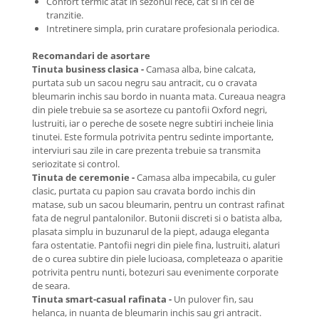
Confort termic atat in sezonul rece, cat si in cel de
tranzitie.
Intretinere simpla, prin curatare profesionala periodica.
Recomandari de asortare
Tinuta business clasica -
Camasa alba, bine calcata,
purtata sub un sacou negru sau antracit, cu o cravata
bleumarin inchis sau bordo in nuanta mata. Cureaua neagra
din piele trebuie sa se asorteze cu pantofii Oxford negri,
lustruiti, iar o pereche de sosete negre subtiri incheie linia
tinutei. Este formula potrivita pentru sedinte importante,
interviuri sau zile in care prezenta trebuie sa transmita
seriozitate si control.
Tinuta de ceremonie -
Camasa alba impecabila, cu guler
clasic, purtata cu papion sau cravata bordo inchis din
matase, sub un sacou bleumarin, pentru un contrast rafinat
fata de negrul pantalonilor. Butonii discreti si o batista alba,
plasata simplu in buzunarul de la piept, adauga eleganta
fara ostentatie. Pantofii negri din piele fina, lustruiti, alaturi
de o curea subtire din piele lucioasa, completeaza o aparitie
potrivita pentru nunti, botezuri sau evenimente corporate
de seara.
Tinuta smart-casual rafinata -
Un pulover fin, sau
helanca, in nuanta de bleumarin inchis sau gri antracit.