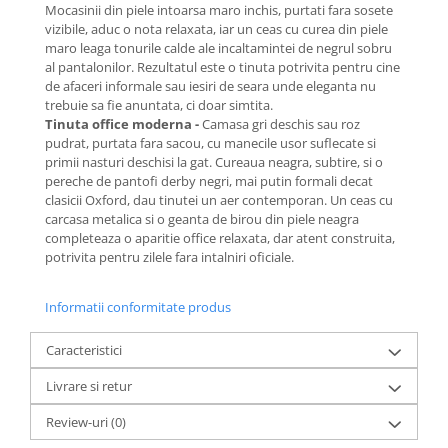
Mocasinii din piele intoarsa maro inchis, purtati fara sosete
vizibile, aduc o nota relaxata, iar un ceas cu curea din piele
maro leaga tonurile calde ale incaltamintei de negrul sobru
al pantalonilor. Rezultatul este o tinuta potrivita pentru cine
de afaceri informale sau iesiri de seara unde eleganta nu
trebuie sa fie anuntata, ci doar simtita.
Tinuta office moderna -
Camasa gri deschis sau roz
pudrat, purtata fara sacou, cu manecile usor suflecate si
primii nasturi deschisi la gat. Cureaua neagra, subtire, si o
pereche de pantofi derby negri, mai putin formali decat
clasicii Oxford, dau tinutei un aer contemporan. Un ceas cu
carcasa metalica si o geanta de birou din piele neagra
completeaza o aparitie office relaxata, dar atent construita,
potrivita pentru zilele fara intalniri oficiale.
Informatii conformitate produs
Caracteristici
Livrare si retur
Review-uri
(0)