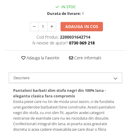
IN STOC
Durata de livrare:
1
ADAUGA IN COS
Cod Produs:
2200031642714
Ai nevoie de ajutor?
0730 069 218
Adauga la Favorite
Cere informatii
Descriere
Pantaloni barbati slim stofa negri din 100% lana -
eleganta clasica fara compromis
Exista piese care nu tin de moda unui sezon, ci de fundatia
unei garderobe barbatesti bine construite. Acesti pantaloni
negri din stofa, cu croi slim fit, apartin acelei categorii
restranse de esentiale care nu ies niciodata din discutie.
Confectionati integral din lana, ei poarta acea greutate
discreta si acea cadere impecabila pe care doar o fibra