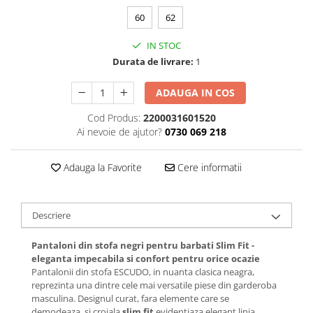
60
62
IN STOC
Durata de livrare:
1
ADAUGA IN COS
Cod Produs:
2200031601520
Ai nevoie de ajutor?
0730 069 218
Adauga la Favorite
Cere informatii
Descriere
Pantaloni din stofa negri pentru barbati Slim Fit -
eleganta impecabila si confort pentru orice ocazie
Pantalonii din stofa ESCUDO, in nuanta clasica neagra,
reprezinta una dintre cele mai versatile piese din garderoba
masculina. Designul curat, fara elemente care se
demodeaza, si croiala
s
lim fit
evidentiaza elegant linia