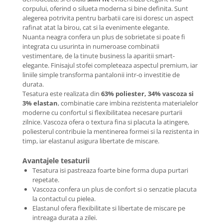
corpului, oferind o silueta moderna si bine definita. Sunt
alegerea potrivita pentru barbatii care isi doresc un aspect
rafinat atat la birou, cat si la evenimente elegante.
Nuanta neagra confera un plus de sobrietate si poate fi
integrata cu usurinta in numeroase combinatii
vestimentare, de la tinute business la aparitii smart-
elegante. Finisajul stofei completeaza aspectul premium, iar
liniile simple transforma pantalonii intr-o investitie de
durata.
Tesatura este realizata din
63% poliester, 34% vascoza si
3% elastan
, combinatie care imbina rezistenta materialelor
moderne cu confortul si flexibilitatea necesare purtarii
zilnice. Vascoza ofera o textura fina si placuta la atingere,
poliesterul contribuie la mentinerea formei si la rezistenta in
timp, iar elastanul asigura libertate de miscare.
Avantajele tesaturii
Tesatura isi pastreaza foarte bine forma dupa purtari
repetate.
Vascoza confera un plus de confort si o senzatie placuta
la contactul cu pielea.
Elastanul ofera flexibilitate si libertate de miscare pe
intreaga durata a zilei.