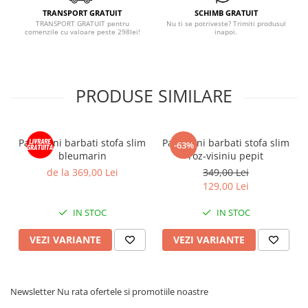
TRANSPORT GRATUIT
SCHIMB GRATUIT
TRANSPORT GRATUIT pentru
Nu ti se potriveste? Trimiti produsul
comenzile cu valoare peste 298lei!
inapoi.
PRODUSE SIMILARE
Pantaloni barbati stofa slim
Pantaloni barbati stofa slim
-63%
bleumarin
roz-visiniu pepit
de la 369,00 Lei
349,00 Lei
129,00 Lei
IN STOC
IN STOC
VEZI VARIANTE
VEZI VARIANTE
Newsletter
Nu rata ofertele si promotiile noastre