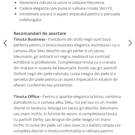
Rezistenta ridicata la uzura si utilizare frecventa.
Cadere eleganta care pune in valoare croiala Slim Fit.
Intretinere usoara si aspect impecabil pentru o perioada
indelungata.
Recomandari de asortare
Tinuta Business -
Pantalonii din stofa negri sunt baza
perfecta pentru o tinuta business eleganta. Asorteaza-i cu o
camasa alba, bleu deschis sau gri perlat si un sacou
bleumarin, gri antracit ori negru, realizand un contrast
echilibrat si profesionist. Completeaza tinuta cu o cravata
din matase in nuante de bleumarin, bordo sau gri, pantofi
Oxford negri din piele naturala, curea neagra din piele si o
servieta din piele pentru un aspect impecabil in intalniri de
afaceri, conferinte sau prezentari.
Tinuta Office -
Pentru o aparitie eleganta la birou, combina
pantalonii cu o camasa alba, bleu, roz pal sau cu un model
discret in tesatura. Adauga un sacou gri deschis, bleumarin
sau maro inchis, in functie de sezon, si completeaza tinuta
cu pantofi Derby sau Brogue din piele neagra ori maro
inchis. O curea din piele, un ceas clasic si o batista simpla vor
completa discret o tinuta confortabila si rafinata pentru