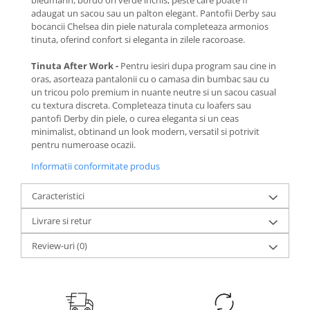
bleumarin, bordo ori verde inchis, peste care poate fi
adaugat un sacou sau un palton elegant. Pantofii Derby sau
bocancii Chelsea din piele naturala completeaza armonios
tinuta, oferind confort si eleganta in zilele racoroase.
Tinuta After Work -
Pentru iesiri dupa program sau cine in
oras, asorteaza pantalonii cu o camasa din bumbac sau cu
un tricou polo premium in nuante neutre si un sacou casual
cu textura discreta. Completeaza tinuta cu loafers sau
pantofi Derby din piele, o curea eleganta si un ceas
minimalist, obtinand un look modern, versatil si potrivit
pentru numeroase ocazii.
Informatii conformitate produs
Caracteristici
Livrare si retur
Review-uri
(0)