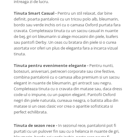
intreaga zi de lucru.
Tinuta Smart Casual -
Pentru un stil relaxat, dar bine
definit, poarta pantalonii cu un tricou polo alb, bleumarin,
bordo sau verde inchis ori cu o camasa Oxford purtata fara
cravata. Completeaza tinuta cu un sacou casual in nuante
de bej, gri ori bleumarin si alege mocasini din piele, loafers
sau pantofi Derby. Un ceas cu bratara din piele si o curea
asortata vor oferi un plus de eleganta fara a incarca vizual
tinuta.
Tinuta pentru evenimente elegante -
Pentru nunti,
botezuri, aniversari, petreceri corporate sau cine festive,
combina pantalonii cu o camasa alba premium si un sacou
elegant in nuante de bleumarin, gri antracit sau negru.
Completeaza tinuta cu o cravata din matase sau, daca dress
code-ul o impune, cu un papion elegant. Pantofii Oxford
negri din piele naturala, cureaua neagra, o batista alba din
matase si un ceas clasic vor crea o aparitie sofisticata si
perfect echilibrata.
Tinuta de sezon rece -
In sezonul rece, pantalonii pot fi
purtati cu un pulover fin sau cu o helanca in nuante de gri,