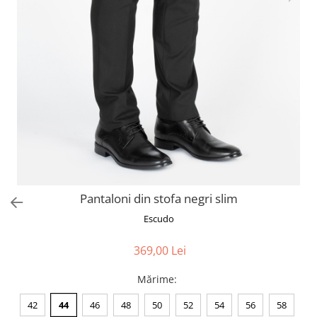
Pantaloni din stofa negri slim
Escudo
369,00 Lei
Mărime
:
42
44
46
48
50
52
54
56
58