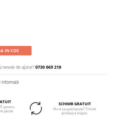
A IN COS
Ai nevoie de ajutor?
0730 069 218
informatii
ATUIT
SCHIMB GRATUIT
T pentru
Nu ti se potriveste? Trimiti
re peste
produsul inapoi.