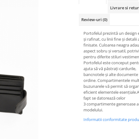
Livrare si retur
Review-uri
(0)
Portofelul prezintă un design 
și rafinat, cu linii fine și detalii
finisate. Culoarea neagra ada
aspect sobru și versatil, potriv
pentru diferite stiluri vestime
Portofelul este conceput pent
ajuta să vă păstrați cardurile,
bancnotele și alte documente 
ordine. Compartimentele multi
buzunarele vă permit să organ
eficient elementele esențiale.
fapt se datorează celor
3 compartimente generoase a
modelului.
Informatii conformitate prod