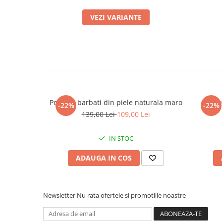
VEZI VARIANTE
Portofel barbati din piele naturala maro
Porto
-22%
-22%
139,00 Lei
109,00 Lei
IN STOC
ADAUGA IN COS
Newsletter
Nu rata ofertele si promotiile noastre