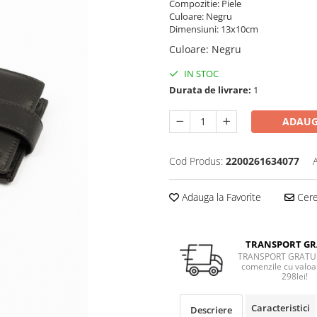
Compozitie: Piele
Culoare: Negru
Dimensiuni: 13x10cm
Culoare
:
Negru
IN STOC
Durata de livrare:
1
ADAUG
Cod Produs:
2200261634077
Adauga la Favorite
Cere 
TRANSPORT GR
TRANSPORT GRATUI
comenzile cu valoa
298lei!
Caracteristici
Descriere