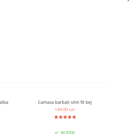
 alba
Camasa barbati slim fit bej
Camas
149,00 Lei
IN STOC