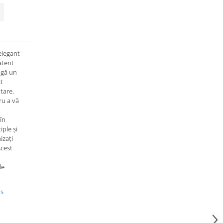
elegant
 atent
ugă un
it
ntare.
ru a vă
în
ple și
izați
Acest
le
us