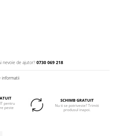
Ai nevoie de ajutor?
0730 069 218
informatii
ATUIT
SCHIMB GRATUIT
T pentru
Nu ti se potriveste? Trimiti
re peste
produsul inapoi.