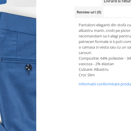
Livrare si retur
Review-uri
(0)
Pantaloni eleganti din stofa c
albastru marin, croiti pe picior.
recomandam sa ii alegi pentru
petreceri formale si ii poti co
o camasa si vesta sau cu un s
carouri.
Compozitie: 64% poliester - 3
vascoza - 2% elastan
Culoare: Albastru
Croi: Slim
Informatii conformitate prod