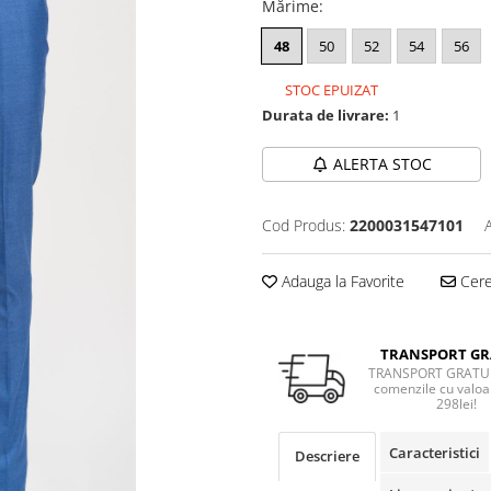
Mărime
:
48
50
52
54
56
STOC EPUIZAT
Durata de livrare:
1
ALERTA STOC
Cod Produs:
2200031547101
Adauga la Favorite
Cere 
TRANSPORT GR
TRANSPORT GRATUI
comenzile cu valoa
298lei!
Caracteristici
Descriere