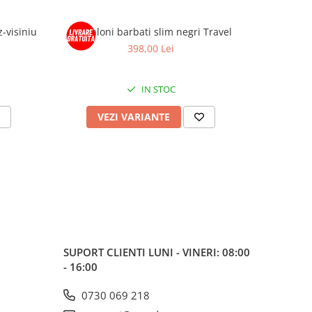
z-visiniu
Pantaloni barbati slim negri Travel
Pantaloni 
398,00 Lei
IN STOC
VEZI VARIANTE
V
SUPORT CLIENTI
LUNI - VINERI: 08:00
- 16:00
0730 069 218