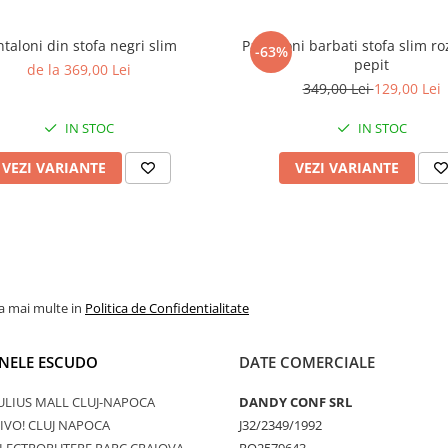
taloni din stofa negri slim
Pantaloni barbati stofa slim ro
-63%
pepit
de la 369,00 Lei
349,00 Lei
129,00 Lei
IN STOC
IN STOC
VEZI VARIANTE
VEZI VARIANTE
la mai multe in
Politica de Confidentialitate
NELE ESCUDO
DATE COMERCIALE
ULIUS MALL CLUJ-NAPOCA
DANDY CONF SRL
IVO! CLUJ NAPOCA
J32/2349/1992