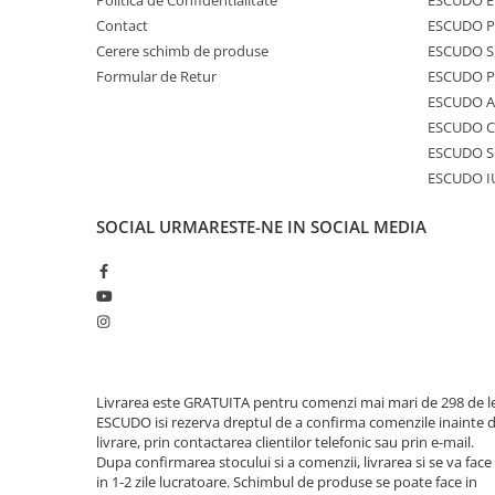
Politica de Confidentialitate
ESCUDO E
Contact
ESCUDO 
Cerere schimb de produse
ESCUDO S
Formular de Retur
ESCUDO 
ESCUDO A
ESCUDO C
ESCUDO S
ESCUDO I
SOCIAL
URMARESTE-NE IN SOCIAL MEDIA
Livrarea este GRATUITA pentru comenzi mai mari de 298 de le
ESCUDO isi rezerva dreptul de a confirma comenzile inainte 
livrare, prin contactarea clientilor telefonic sau prin e-mail.
Dupa confirmarea stocului si a comenzii, livrarea si se va face
in 1-2 zile lucratoare. Schimbul de produse se poate face in